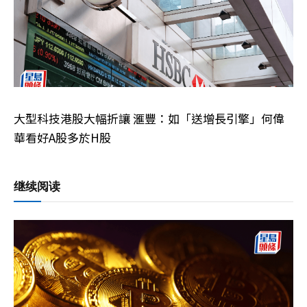
大型科技港股大幅折讓 滙豐：如「送增長引擎」何偉
華看好A股多於H股
继续阅读