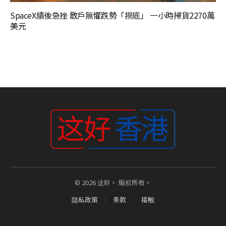
SpaceX績後急挫 散戶無懼跌勢「撈底」 一小時掃貨2270萬
美元
© 2026 这好。 版权所有。
隐私政策
条款
接触