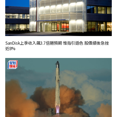
SanDisk上季收入飆3.7倍勝預期 惟指引遜色 股價績後急挫
近8%