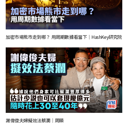
加密市場熊市走到哪？ 用周期數據看當下｜HashKey研究院
謝偉俊夫婦擬效法蔡瀾｜周顯