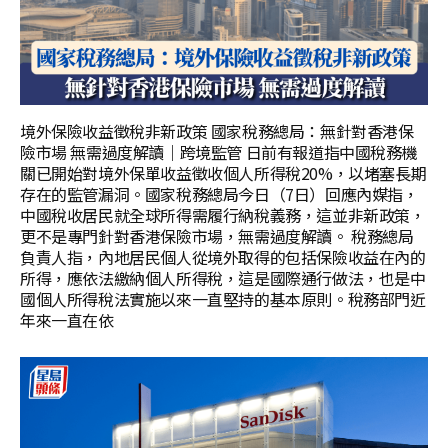
境外保險收益徵稅非新政策 國家稅務總局：無針對香港保
險市場 無需過度解讀｜跨境監管 日前有報道指中國稅務機
關已開始對境外保單收益徵收個人所得稅20%，以堵塞長期
存在的監管漏洞。國家稅務總局今日（7日）回應內媒指，
中國稅收居民就全球所得需履行納稅義務，這並非新政策，
更不是專門針對香港保險市場，無需過度解讀。 稅務總局
負責人指，內地居民個人從境外取得的包括保險收益在內的
所得，應依法繳納個人所得稅，這是國際通行做法，也是中
國個人所得稅法實施以來一直堅持的基本原則。稅務部門近
年來一直在依