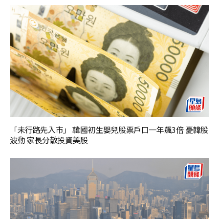
「未行路先入市」 韓國初生嬰兒股票戶口一年飆3倍 憂韓股
波動 家長分散投資美股