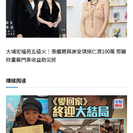
大埔宏福苑五級火｜張繼聰與謝安琪捐仁濟100萬 鄧麗
欣畫展門票收益助災民
继续阅读