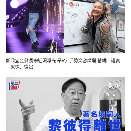
鄭欣宜金髮長辮近況曝光 舉V字手勢笑容燦爛 曾親口證實
「就快」復出