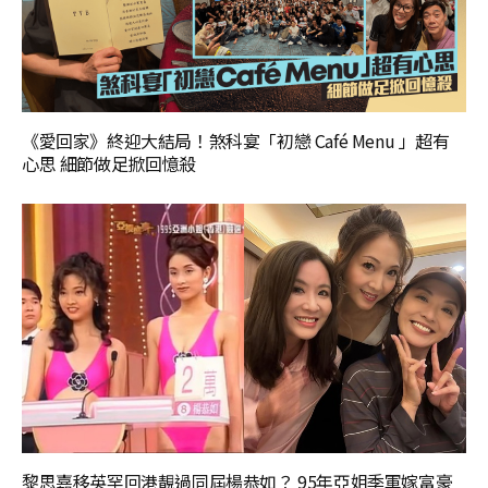
《愛回家》終迎大結局！煞科宴「初戀 Café Menu 」超有
心思 細節做足掀回憶殺
黎思嘉移英罕回港靚過同屆楊恭如？ 95年亞姐季軍嫁富豪