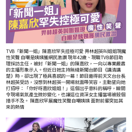
TVB「新聞一姐」陳嘉欣罕失控極可愛 畀林超英叫姐姐現魔
性笑聲 自嘲是姨姨獲網民激讚 現年42歲、現職TVB節目助
理採訪主任，被封「新聞一姐」的陳嘉欣，一向以專業嚴肅
的主播形象示人。但近日她主持無綫新聞台節目《講清講
楚》時，卻出現了極具喜感的一幕！節目邀得前天文台台長
林超英受訪，沒想到林超英一開場就面帶笑容，主動望向她
打招呼：「你好呀嘉欣姐姐！」這個出乎意料的稱呼，瞬間
令現場氣氛產生微妙變化，也讓這位資深女主播當場被殺個
措手不及。 陳嘉欣罕展魔性笑聲自嘲姨姨 面對前輩突如其
來的熱情