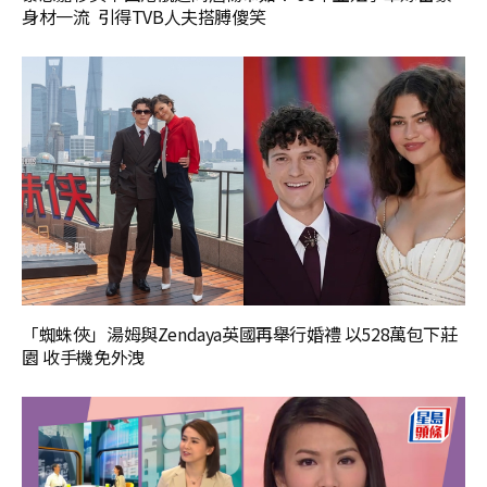
身材一流 引得TVB人夫搭膊傻笑
「蜘蛛俠」湯姆與Zendaya英國再舉行婚禮 以528萬包下莊
園 收手機免外洩