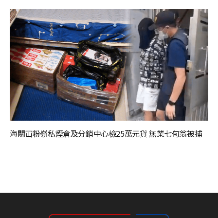
海關冚粉嶺私煙倉及分銷中心檢25萬元貨 無業七旬翁被捕