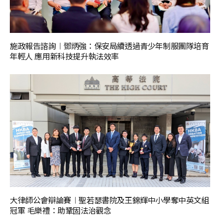
施政報告諮詢︱鄧炳強：保安局續透過青少年制服團隊培育
年輕人 應用新科技提升執法效率
大律師公會辯論賽︱聖若瑟書院及王錦輝中小學奪中英文組
冠軍 毛樂禮：助鞏固法治觀念