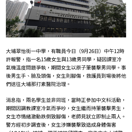
大埔翠怡街一中學，有職員今日（9月26日）中午12時
許報警，指一名15歲女生與13歲男同學，疑因課室冷
氣機溫度問題爭執，期間女生以原子筆襲擊男同學。事
後男生手、臉及頭傷，女生則腳傷，救護員到場後將他
們送往大埔那打素醫院治理。
消息指，兩名學生並非同班，當時正參加中文科活動，
期間因調教課室冷氣而爭吵，女生繼而持筆襲擊男生，
女生亦情緒激動跌倒致腳傷，老師見狀立即制止兩人。
警方經初步調查後，女生涉嫌襲擊致造成身體傷害