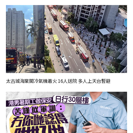
太古城海棠閣冷氣機着火 16人送院 多人上天台暫避