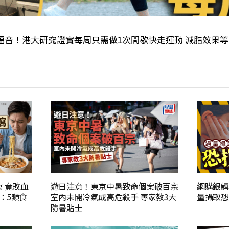
福音！港大研究證實每周只需做1次間歇快走運動 減脂效果等
 竟敗血
遊日注意！東京中暑致命個案破百宗
網購銀鱈
：5類食
室內未開冷氣成高危殺手 專家教3大
量攝取恐
防暑貼士