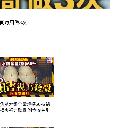
同每周做3次
魚扒水銀含量超標60% 過
損害視力聽覺 附食安指引