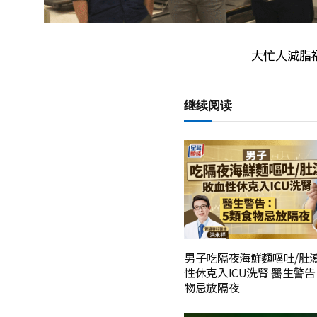
大忙人減脂
继续阅读
男子吃隔夜海鮮麵嘔吐/肚瀉
性休克入ICU洗腎 醫生警告
物忌放隔夜