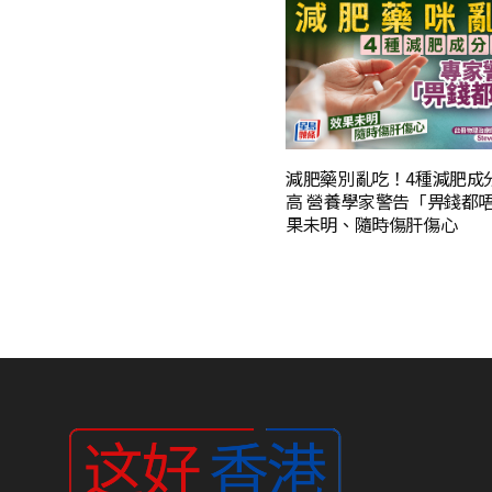
減肥藥別亂吃！4種減肥成
高 營養學家警告「畀錢都
果未明、隨時傷肝傷心