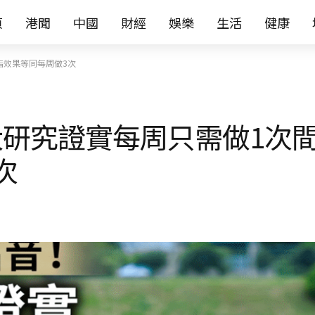
页
港聞
中國
財經
娛樂
生活
健康
脂效果等同每周做3次
研究證實每周只需做1次
次