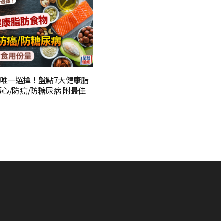
唯一選擇！盤點7大健康脂
護心/防癌/防糖尿病 附最佳