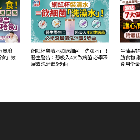
分風險
網紅杯裝清水如飲細菌「洗澡水」！
牛油果非
唔食」效
醫生警告：恐吸入4大致病菌 必學深
肪食物 
層清洗消毒5步曲
食用份量