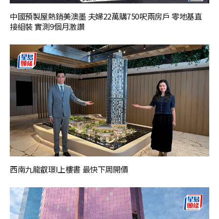
中國預製屋熱銷美澳墨 夫婦22萬購750呎兩房戶 零地基直
接組裝 實測9個月激讚
西南九龍叡璟I上樓書 最快下周開價