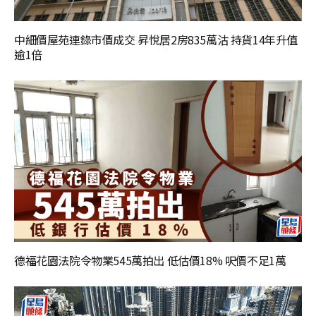
中細價屋苑連錄市價成交 昇悅居2房835萬沽 持貨14年升值
逾1倍
德福花園法院令物業545萬拍出 低估價18% 呎價不足1萬