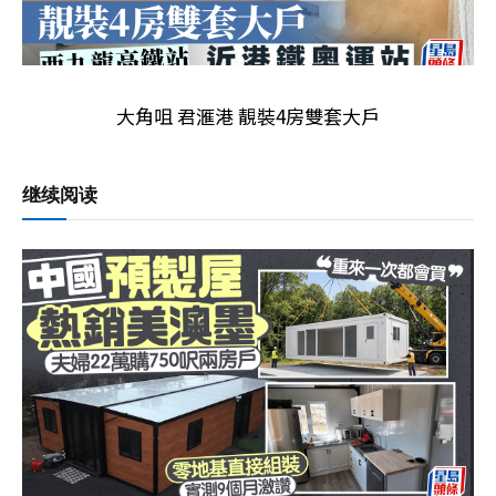
大角咀 君滙港 靚裝4房雙套大戶
继续阅读