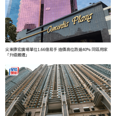
尖東康宏廣場單位1.66億易手 造價高位跌逾40% 同區用家
「升級搬遷」