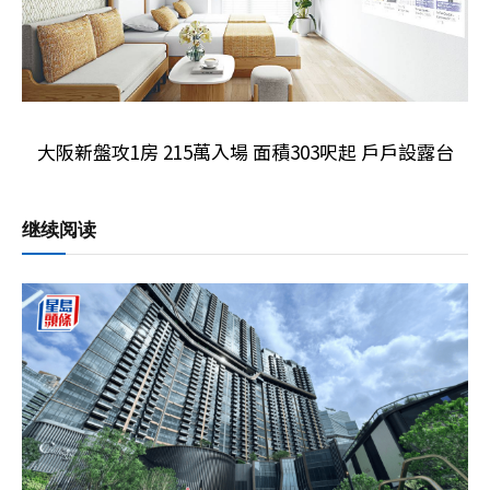
大阪新盤攻1房 215萬入場 面積303呎起 戶戶設露台
继续阅读