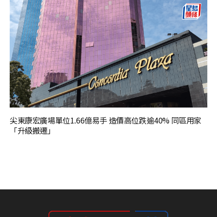
尖東康宏廣場單位1.66億易手 造價高位跌逾40% 同區用家
「升級搬遷」