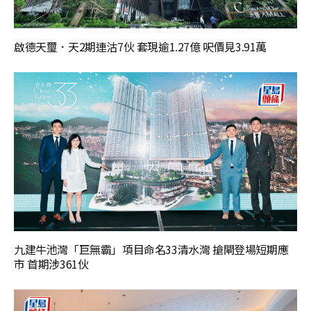
啟德天璽．天2期連沽7伙 套現逾1.27億 呎價見3.91萬
九建牛池灣「巨無霸」項目命名33清水灣 搶閘登場短期應
市 首期涉361伙