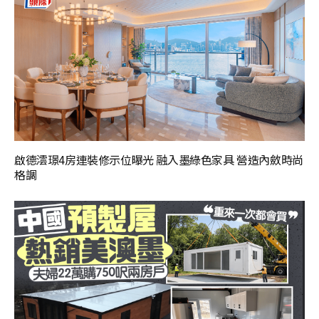
啟德澐璟4房連裝修示位曝光 融入墨綠色家具 營造內斂時尚
格調