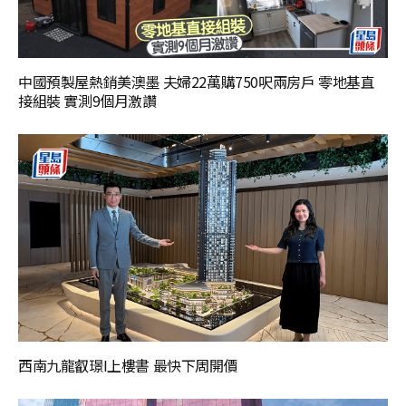
中國預製屋熱銷美澳墨 夫婦22萬購750呎兩房戶 零地基直
接組裝 實測9個月激讚
西南九龍叡璟I上樓書 最快下周開價