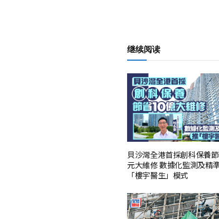
继续阅读
貝沙灣全港首採創科保養節
元大維修 數據化監測及精準
「樓宇醫生」模式