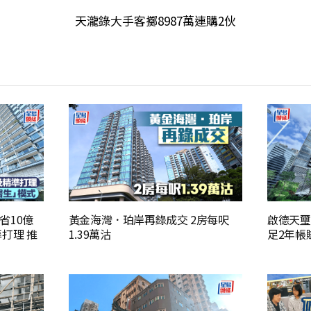
天瀧錄大手客擲8987萬連購2伙
省10億
黃金海灣．珀岸再錄成交 2房每呎
啟德天璽
打理 推
1.39萬沽
足2年帳賺