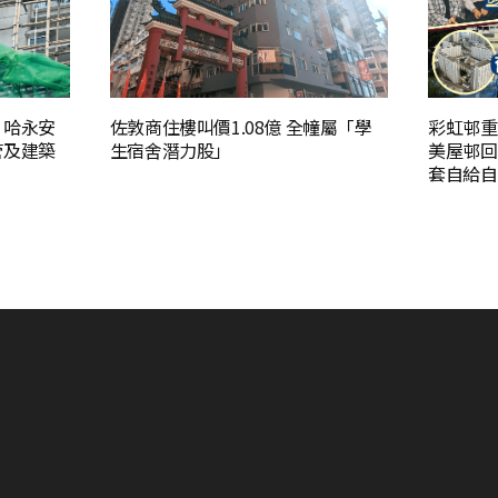
 哈永安
佐敦商住樓叫價1.08億 全幢屬「學
彩虹邨重
管及建築
生宿舍潛力股」
美屋邨回
套自給自