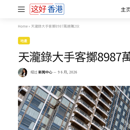
主
Home
»
天瀧錄大手客擲8987萬連購2伙
地產
天瀧錄大手客擲8987
经过
新闻中心
9 6 月, 2026