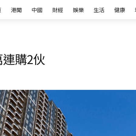
页
港聞
中國
財經
娛樂
生活
健康
萬連購2伙