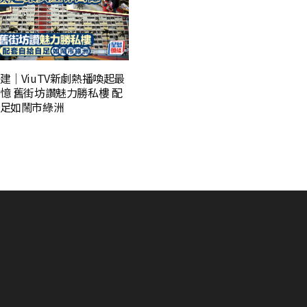
建｜ViuTV新劇熱播喚起最
憶 舊街坊讚魅力勝私樓 配
足如鬧市綠洲