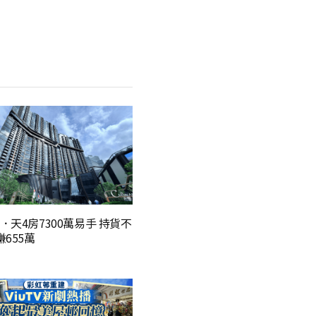
．天4房7300萬易手 持貨不
655萬