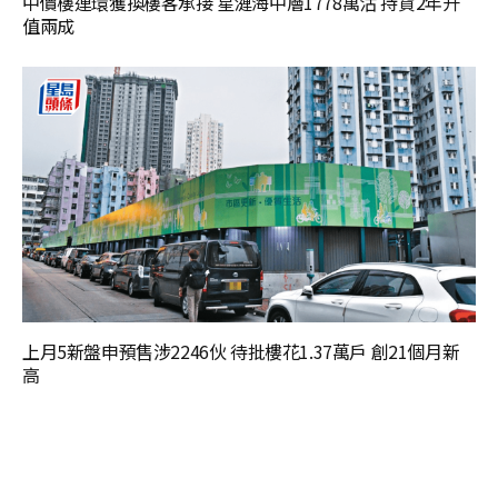
中價樓連環獲換樓客承接 星漣海中層1778萬沽 持貨2年升
值兩成
上月5新盤申預售涉2246伙 待批樓花1.37萬戶 創21個月新
高