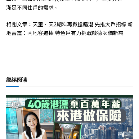
滿足不同住戶的需求。
相關文章：天璽．天2期料再掀搶購潮 先推大戶招標 新
地雷霆：內地客追捧 特色戶有力挑戰啟德呎價新高
继续阅读