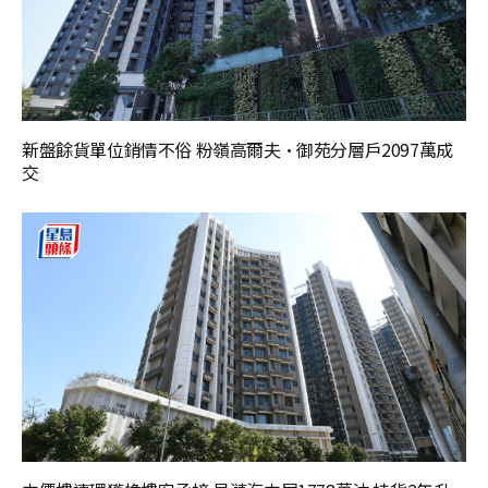
新盤餘貨單位銷情不俗 粉嶺高爾夫·御苑分層戶2097萬成
交