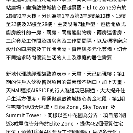
站廣場，盡攬啟德城核心優越景觀。Elite Zone分布於
2期的2座大樓，分別為第1座及第2座5樓至12樓、15樓
至23樓及25樓至28樓，主要設有7種戶型，包括開放式
廚房設計的一房、兩房、兩房連儲物房、兩房連書房、
三房套及工作間及四房套及工作間間隔，以及標準廚房
設計的四房套及工作間間隔，實用與多元化兼備，切合
不同追求時尚優質生活的人士及家庭的居住需要。
新地代理總經理胡致遠表示，天璽．天已屆現樓；第1
期的住戶入伙後皆對項目的質素讚不絕口，加上天璽．
天Mall連接AIRSIDE的行人隧道現已開通，大大提升住
戶生活方便度，貫通傲踞啟德城核心黃金地段。第2期
住宅部份設3大區域，Elite Zone , Sky Tower 及
Summit Tower ，同樣以空中花園為分界。項目第2期
近8成單位皆分佈於Elite Zone ，提供462個優質住宅
單位，涵蓋1房至4房套及工作間間隔，戶型多元化，