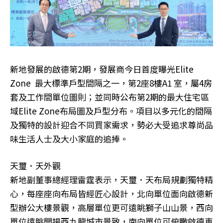
新地發展的啟德第2期，發展商今日首度曝光Elite
Zone 最大標準戶型間隔之一，第2座8樓A1 室，屬4房
套及工作間單位圖則；並同時公布第2期的最大住宅區
域Elite Zone布局圖及戶型分布。項目以多元化的間隔
及獨特的設計迎合不同買家需求，勢必大受追求尊尚品
味生活人士及大小家庭的追捧。
天璽．天外觀
新地副董事總經理雷霆表示，天璽．天布局規劃獨特精
心，每座座向布局皆經匠心設計，北向單位面向啟德新
型辦公大樓景觀，高層單位更可遠眺獅子山山景，西向
單位遠眺開揚西九龍城市景致，南向單位可俯瞰啟德車