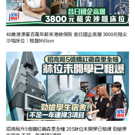
40歲港漂棄百萬年薪來港做保險 昔日國企高層 3800元租尖
沙咀床位｜租盤Million
招商局斥5億購紅磡森里全幢 205牀位未開學已租爆 勁搶學
生宿舍 不足一年連掃3項目