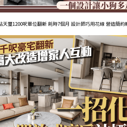
站天璽1200呎單位翻新 耗時7個月 設計師巧用花線 營造簡