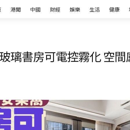
页
港聞
中國
財經
娛樂
生活
健康
 玻璃書房可電控霧化 空