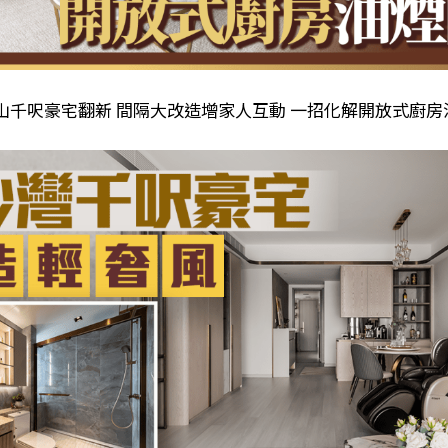
山千呎豪宅翻新 間隔大改造增家人互動 一招化解開放式廚房