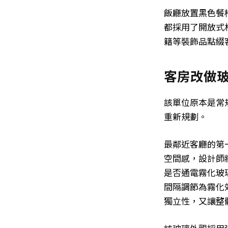
飯廳放置黑色餐
都採用了開放式
籍等裝飾品點綴
客房改做
該單位原本是常
重新規劃。
最鄰近客廳的第
空間感，設計師
是否通電霧化玻
間隔調節為霧化
獨立性，又讓整