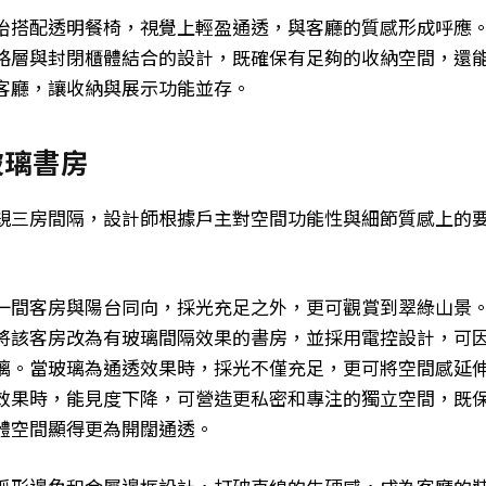
枱搭配透明餐椅，視覺上輕盈通透，與客廳的質感形成呼應
格層與封閉櫃體結合的設計，既確保有足夠的收納空間，還
客廳，讓收納與展示功能並存。
玻璃書房
規三房間隔，設計師根據戶主對空間功能性與細節質感上的
一間客房與陽台同向，採光充足之外，更可觀賞到翠綠山景
將該客房改為有玻璃間隔效果的書房，並採用電控設計，可
璃。當玻璃為通透效果時，採光不僅充足，更可將空間感延
效果時，能見度下降，可營造更私密和專注的獨立空間，既
體空間顯得更為開闊通透。