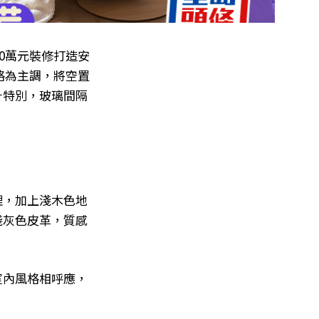
0萬元裝修打造安
風格為主調，將空置
計特別，玻璃間隔
理，加上淺木色地
淺灰色皮革，質感
室內風格相呼應，