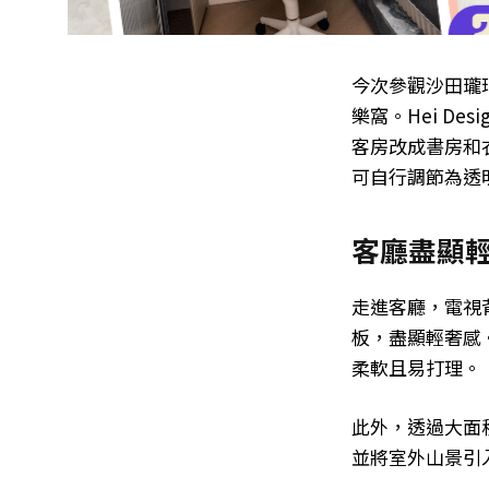
今次參觀沙田瓏
樂窩。Hei D
客房改成書房和
可自行調節為透
客廳盡顯
走進客廳，電視
板，盡顯輕奢感
柔軟且易打理。
此外，透過大面
並將室外山景引