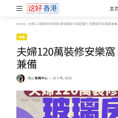
主
Home
»
夫婦120萬裝修安樂窩 玻璃書房可電控霧化 空間感及私隱度兼備
地產
夫婦120萬裝修安樂窩
兼備
经过
新闻中心
25 9 月, 2025