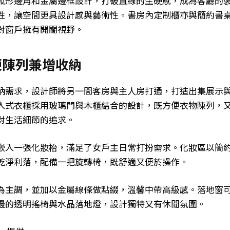
弧形邊角和金屬邊框設計，打破直線的生硬感，成為客廳的
性，讓空間更具設計感與藝術性。書房內定制櫃亦與簡約書
對窗戶擁有開闊視野。
便陳列兼增收納
納需求，設計師將另一間客房與主人房打通，打造出集展示
入式衣櫃採用玻璃門與木櫃結合的設計，既方便衣物陳列，
對生活細節的追求。
嵌入一張化妝枱，滿足了女戶主日常打扮需求。化妝區以簡
乾淨利落，配備一把旋轉椅，既舒適又便於操作。
為主調，並加以金屬線條做點綴，溫馨中帶高級感。落地窗
邊的透明搖椅與水晶落地燈，設計獨特又有休閒氛圍。