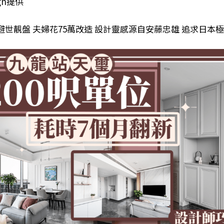
ign提供
世靚盤 夫婦花75萬改造 設計靈感源自安藤忠雄 追求日本