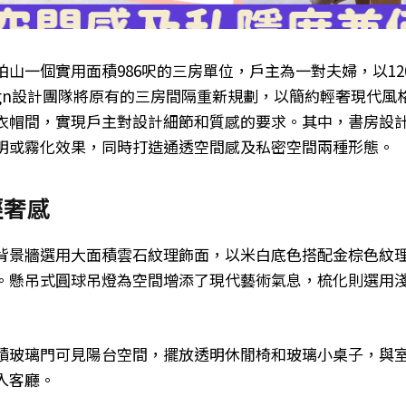
珀山一個實用面積986呎的三房單位，戶主為一對夫婦，以12
esign設計團隊將原有的三房間隔重新規劃，以簡約輕奢現代
衣帽間，實現戶主對設計細節和質感的要求。其中，書房設
明或霧化效果，同時打造通透空間感及私密空間兩種形態。
輕奢感
背景牆選用大面積雲石紋理飾面，以米白底色搭配金棕色紋
。懸吊式圓球吊燈為空間增添了現代藝術氣息，梳化則選用
積玻璃門可見陽台空間，擺放透明休閒椅和玻璃小桌子，與
入客廳。