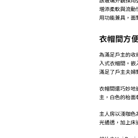
該玻璃外觀採用
增添柔軟與流動
用功能兼具，面
衣帽間方
為滿足戶主的收
入式衣帽間。嵌
滿足了戶主夫婦
衣帽間還巧妙地
主，白色的枱面
主人房以淺咖色
光通透，加上床