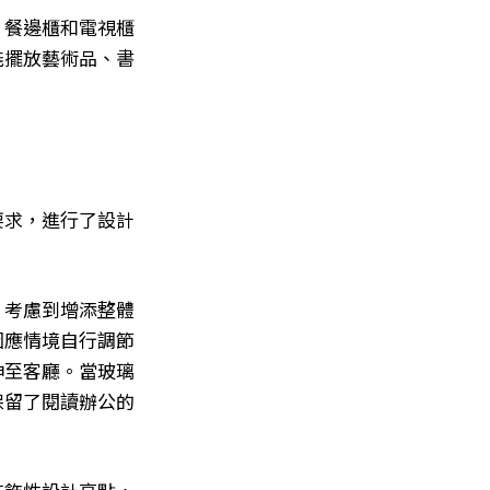
。餐邊櫃和電視櫃
能擺放藝術品、書
要求，進行了設計
。考慮到增添整體
因應情境自行調節
伸至客廳。當玻璃
保留了閱讀辦公的