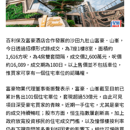
百利保及富豪酒店合作發展的沙田九肚山富豪．山峯，
今日透過招標形式錄成交，為7座1樓B室，面積約
1,616方呎，為4房雙套間隔，成交價2,600萬元，呎價
約16,089，成交期為180日。以上售價並不包括車位，
惟買家可享有一個住宅車位的認購權。
富豪物業代理董事衞振聲表示，富豪．山峯截至目前已
累計售出101個住宅單位，套現超過53億元，由此可見
項目深受豪宅買家的青睞。近期一手住宅，尤其是豪宅
的成交持續暢旺；股市方面，恒生指數屢創新高，加上
政府放寬投資移民的住宅成交門檻，以及憧憬樓按利率
仍有下調空間等多重利好因素的影響下，相信可增強買