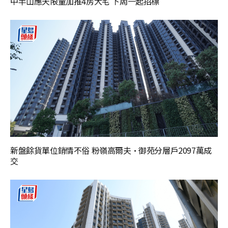
中半山應天限量加推4房大宅 下周一起招標
新盤餘貨單位銷情不俗 粉嶺高爾夫·御苑分層戶2097萬成
交