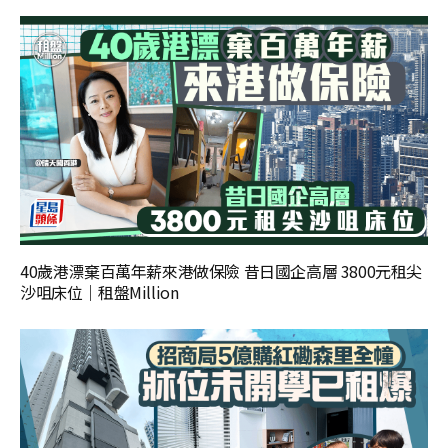
40歲港漂棄百萬年薪來港做保險 昔日國企高層 3800元租尖
沙咀床位｜租盤Million