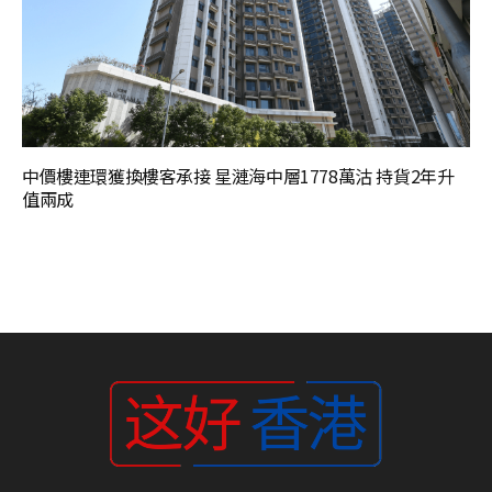
中價樓連環獲換樓客承接 星漣海中層1778萬沽 持貨2年升
值兩成