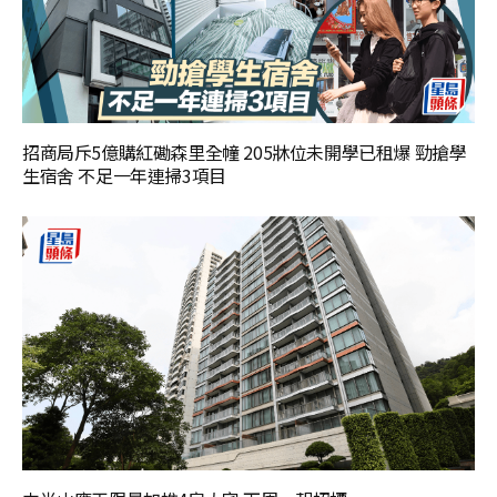
招商局斥5億購紅磡森里全幢 205牀位未開學已租爆 勁搶學
生宿舍 不足一年連掃3項目