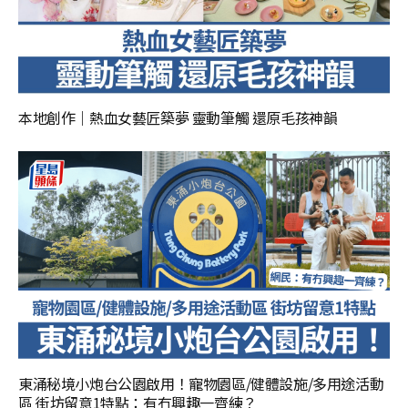
本地創作｜熱血女藝匠築夢 靈動筆觸 還原毛孩神韻
東涌秘境小炮台公園啟用！寵物園區/健體設施/多用途活動
區 街坊留意1特點：有冇興趣一齊練？