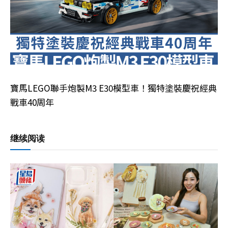
寶馬LEGO聯手炮製M3 E30模型車！獨特塗裝慶祝經典
戰車40周年
继续阅读