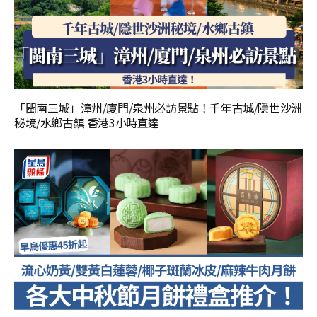
「閩南三城」漳州/廈門/泉州必訪景點！千年古城/隱世沙洲
秘境/水鄉古鎮 香港3小時直達