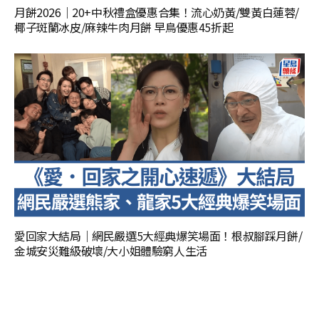
月餅2026｜20+中秋禮盒優惠合集！流心奶黃/雙黃白蓮蓉/
椰子斑蘭冰皮/麻辣牛肉月餅 早鳥優惠45折起
愛回家大結局｜網民嚴選5大經典爆笑場面！根叔腳踩月餅/
金城安災難級破壞/大小姐體驗窮人生活