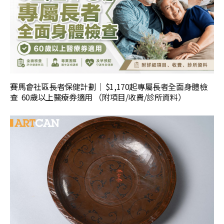
賽馬會社區長者保健計劃｜ $1,170起專屬長者全面身體檢
查 60歲以上醫療券適用 （附項目/收費/診所資料）