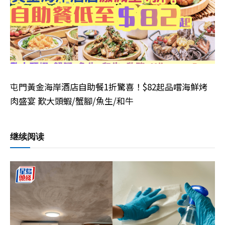
屯門黃金海岸酒店自助餐1折驚喜！$82起品嚐海鮮烤
肉盛宴 歎大頭蝦/蟹腳/魚生/和牛
继续阅读