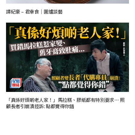
譚紀豪 – 君幸食｜圍爐談藝
「真係好煩啲老人家！」馬拉糕、膠紙都有特別要求… 照
顧長者引崩潰控訴: 點都覺得你錯