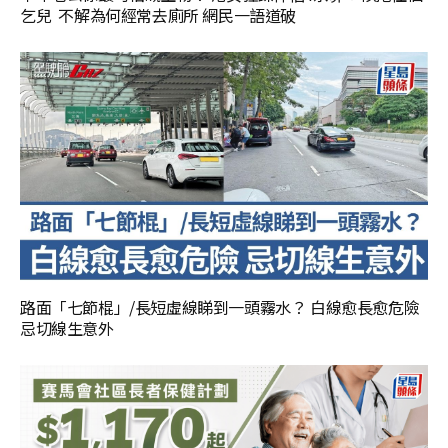
乞兒 不解為何經常去廁所 網民一語道破
路面「七節棍」/長短虛線睇到一頭霧水？ 白線愈長愈危險
忌切線生意外