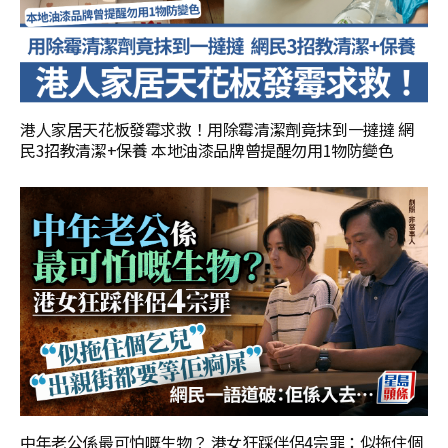
港人家居天花板發霉求救！用除霉清潔劑竟抹到一撻撻 網
民3招教清潔+保養 本地油漆品牌曾提醒勿用1物防變色
中年老公係最可怕嘅生物？ 港女狂踩伴侶4宗罪：似拖住個