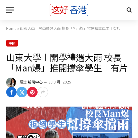
Home
»
山東大學︱開學禮遇大雨 校長「Man爆」推開撐傘學生︱有片
中國
山東大學︱開學禮遇大雨 校長
「Man爆」推開撐傘學生︱有片
经过
新闻中心
30 9 月, 2025