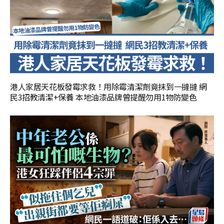
港人家居天花板發霉求救！用除霉清潔劑竟抹到一撻撻 網
民3招教清潔+保養 本地油漆品牌曾提醒勿用1物防變色