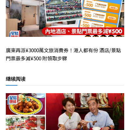
廣東再派¥3000萬文旅消費券！港人都有份 酒店/景點
門票最多減¥500 附領取步驟
继续阅读