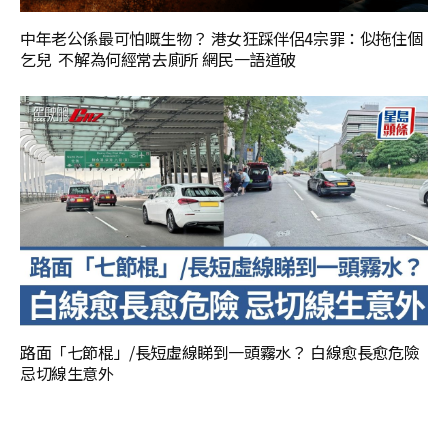
中年老公係最可怕嘅生物？ 港女狂踩伴侶4宗罪：似拖住個
乞兒 不解為何經常去廁所 網民一語道破
路面「七節棍」/長短虛線睇到一頭霧水？ 白線愈長愈危險
忌切線生意外