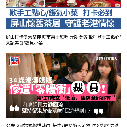
屏山打卡懷舊茶樓 晚市樂手駐唱 元朗街坊推介 歎手工點心/
茶記美食/鑊氣小菜
34歲港漂媽媽慘遭裁員 帶住7歲女陷入茫然 內地網民力勸