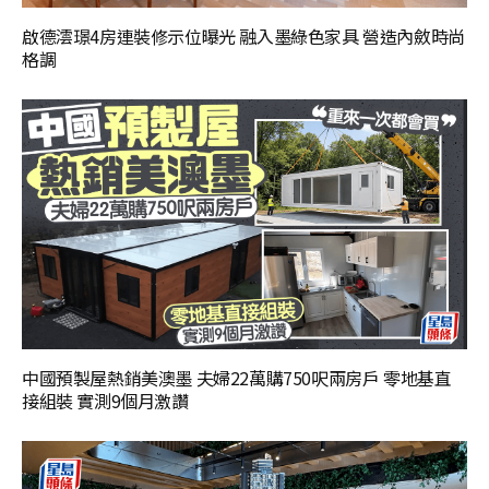
啟德澐璟4房連裝修示位曝光 融入墨綠色家具 營造內斂時尚
格調
中國預製屋熱銷美澳墨 夫婦22萬購750呎兩房戶 零地基直
接組裝 實測9個月激讚