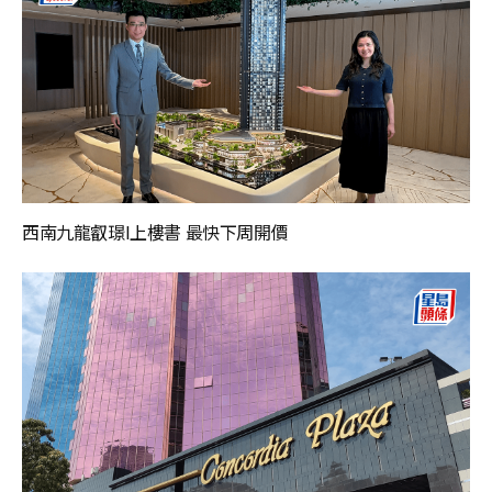
西南九龍叡璟I上樓書 最快下周開價