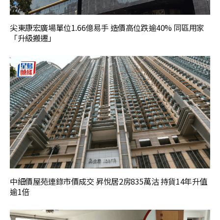
尖東康宏廣場單位1.66億易手 造價高位跌逾40% 同區用家
「升級搬遷」
中細價屋苑連錄市價成交 昇悅居2房835萬沽 持貨14年升值
逾1倍