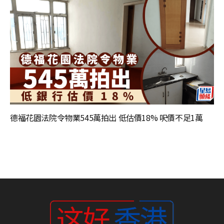
德福花園法院令物業545萬拍出 低估價18% 呎價不足1萬