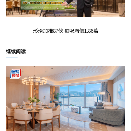
形瑨加推87伙 每呎均價1.86萬
继续阅读