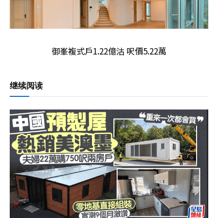
御峯複式戶1.22億沽 呎價5.22萬
继续阅读