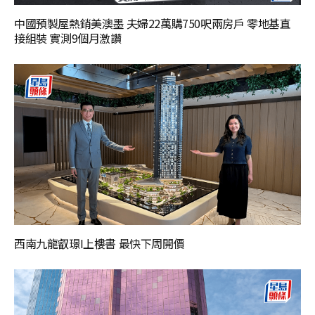
中國預製屋熱銷美澳墨 夫婦22萬購750呎兩房戶 零地基直
接組裝 實測9個月激讚
西南九龍叡璟I上樓書 最快下周開價