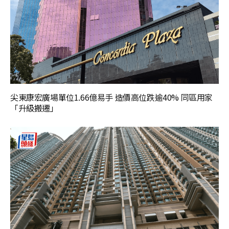
尖東康宏廣場單位1.66億易手 造價高位跌逾40% 同區用家
「升級搬遷」