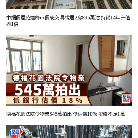
中細價屋苑連錄市價成交 昇悅居2房835萬沽 持貨14年升值
逾1倍
德福花園法院令物業545萬拍出 低估價18% 呎價不足1萬