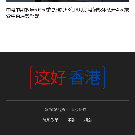
中電中期多賺6.6% 季息維持63仙 8月淨電價較年初升4% 續
受中東局勢影響
© 2026 这好。 版权所有。
隐私政策
条款
接触