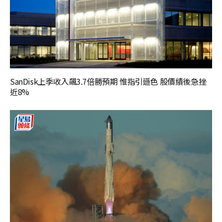
SanDisk上季收入飆3.7倍勝預期 惟指引遜色 股價績後急挫
近8%