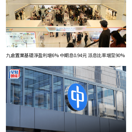
九倉置業基礎淨盈利增6% 中期息0.94元 派息比率增至90%