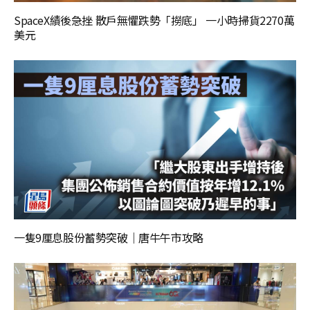
SpaceX績後急挫 散戶無懼跌勢「撈底」 一小時掃貨2270萬
美元
一隻9厘息股份蓄勢突破｜唐牛午市攻略