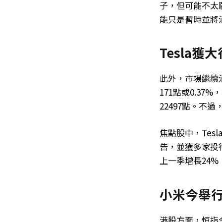
子，但可能不太
能只是暫時並將
Tesla
此外，市場繼續
171點或0.37%
22497點。不過
焦點股中，Tesl
告，並獲多家投
上一季增長24%
小米今舉行
港股方面，恒指今