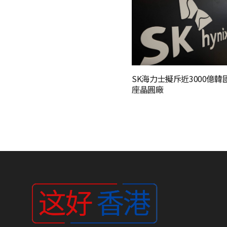
SK海力士擬斥近3000億韓
座晶圓廠