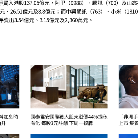
買入港股137.05億元，阿里（9988）、騰訊（700）及山高
億元、26.51億元及8.8億元；而中興通訊（763）、小米（18
淨賣出3.54億元、3.15億元及2,360萬元。
場料加息時
國泰君安國際獲大股東溢價44%提私
「非洲手
抽升
有化 每股3元註銷 下周一復牌
上市 集資