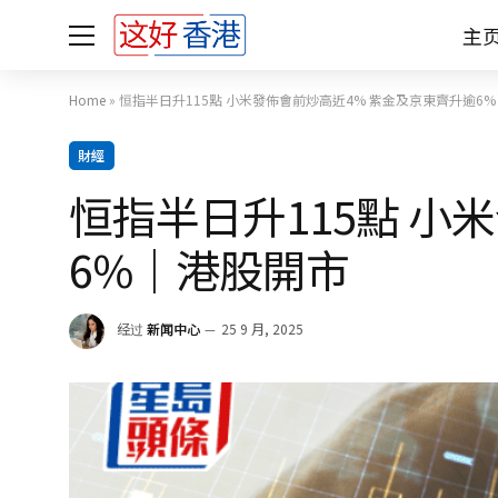
主
Home
»
恒指半日升115點 小米發佈會前炒高近4% 紫金及京東齊升逾6
財經
恒指半日升115點 小
6%｜港股開市
经过
新闻中心
25 9 月, 2025