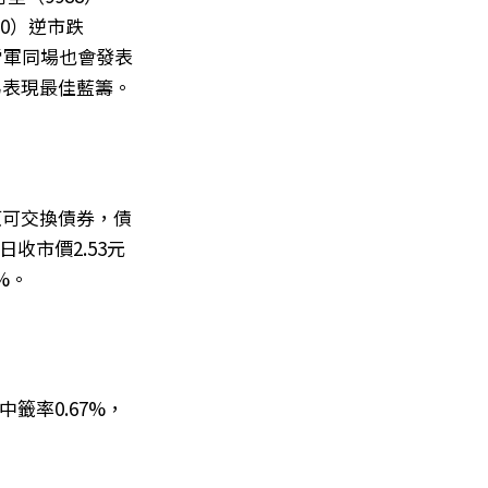
90）逆市跌
人雷軍同場也會發表
為表現最佳藍籌。
5厘可交換債券，債
日收市價2.53元
%。
籤率0.67%，