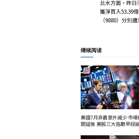
北水方面，昨日淨
獲淨買入53.39
（9880）分別遭
继续阅读
美國7月非農意外減少 市
間延後 美股三大指數早段