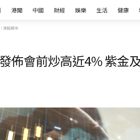
页
港聞
中國
財經
娛樂
生活
健康
%｜港股開市
米發佈會前炒高近4% 紫金