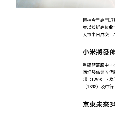
恒指今早高開17
並以接近高位收市，
大市半日成交1,7
小米將發
重磅藍籌股中，小
同場發佈第五代驍
邦（1299），
（1398）及中行
京東未來3