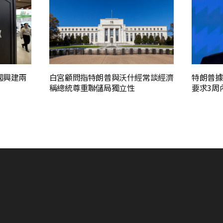
國興建兩
白宮顧問指特朗普與沃什經常談經濟
特朗普據
稱總統尊重聯儲局獨立性
要求3周