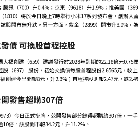
訊（700）升0.4%；京東（9618）升1.9%；惟美團（36
米（1810）將於今日晚上7時舉行小米17系列發布會，創辦
該股開市無升跌。另一方面，紫金（2899）開市升3.9%，
發債 可換股首程控股
大福創建（659）建議發行於2028年到期的22.18億元0.7
股（697） 股份，初始交換價每股首程股份2.6565元，較上
福創建今早開報8元，升2.3%；首程控股則報2.47元，跌2.4
開發售超購307倍
973）今日正式掛牌，公開發售部分錄得超購約307倍，一手中
0倍。該股開市報34.2元，升11.2%。