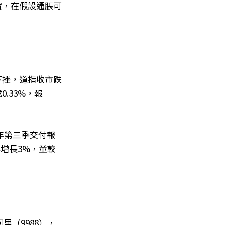
實，在假設通脹可
下挫，道指收市跌
0.33%，報
今年第三季交付報
增長3%，並較
里（9988），