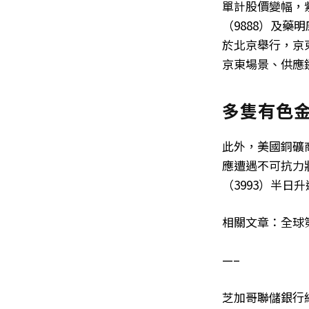
單計股價變幅，紫
（9888）及藥
於北京舉行，京
京東場景、供應
多隻有色
此外，美國銅礦商F
應遭遇不可抗力
（3993）半日升
相關文章：全球
—–
芝加哥聯儲銀行