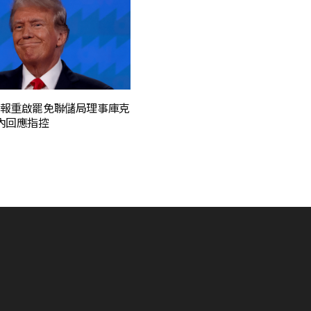
報重啟罷免聯儲局理事庫克
內回應指控