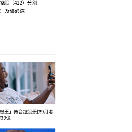
控股（412）分別
10）及優必選
機王」傳音控股最快9月港
39億