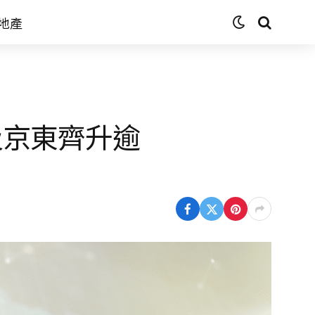
地產
及京東齊升逾