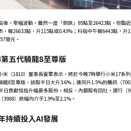
點後，窄幅波動，雖然一度「倒跌」95點至26423點，但臨
報26633點，升115點或0.43%；科指中午報6443點，升12
57億元。
佈第五代驍龍8至尊版
米（1810）董事長雷軍表示，將於今晚7時舉行小米17系
龍8至尊版，該股半日大升3.6%；連同升1.5%的騰訊（700
為半日貢獻恒指升幅最多股份。相反，內銀股有回吐，建行（9
（3988）跌幅均介乎1.9%至2.1%。
年持續投入AI發展