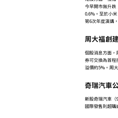
今早開市無升跌；騰
0.6%。至於小
第6次年度演講，
周大福創建
個股消息方面，周
券可交換為首程控
溢價約5%。周大
奇瑞汽車公
新股奇瑞汽車（9
國際發售則超購逾1