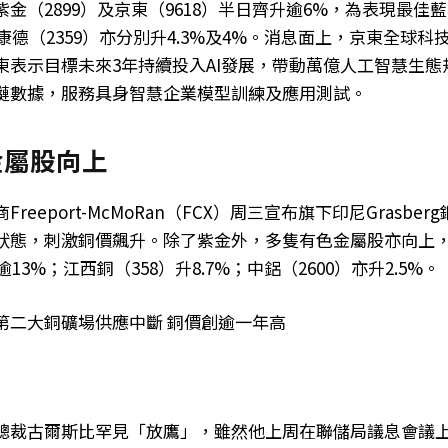
金（2899）及京東（9618）半日齊升逾6%，為表現最佳
明康德（2359）亦分別升4.3%及4%。消息面上，京東全球
東表示目標未來3年持續投入AI發展，帶動萬億人工智慧生態
鏈數據，服務具身智慧企業模型訓練及應用測試。
金屬股向上
reeport-McMoRan（FCX）周三宣布旗下印尼Grasbe
狀態，刺激銅價飆升。除了紫金外，多隻有色金屬股亦向上
逾13%；江西銅（358）升8.7%；中鋁（2600）亦升2.5%。
第二大銅礦場供應中斷 銅價創逾一年高
總裁古爾斯比罕見「放鷹」，雖然他上周在聯儲局議息會議上