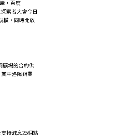
藍籌，百度
科技探索者大會今日
規模，同時開放
rg銅礦場的合約供
，其中洛陽鉬業
支持減息25個點