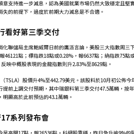
願意支持進一步減息，認為美國就業市場仍然大致穩定且堅
消失的前提下，過度於前期大力減息是不合適。
獲大行看好第三季交付
消化聯儲局主席鮑威爾日前的鷹派言論，美股三大指數周三
，報46121點；標指跌18點或0.28%，報6637點；納指跌75點或
，反映中概股表現的金龍指數則升2.83%至8629點。
a（TSLA）股價升4%至442.79美元。該股料於10月初公佈
行提前上調交付預期，其中瑞銀料第三季交付47.5萬輛，按年
，明顯高於此前預估的43.1萬輛。
17系列發布會
早高開17點，報26536點。科網股靠穩，昨日急升逾9%的阿