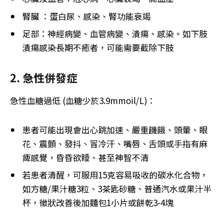
腎臟 ：蛋白尿、感染、腎功能衰竭
足部：神經病變、血管病變、潰瘍、感染。如下肢
潰瘍感染長期不癒者，可能需要截除下肢
2. 急性併發症
急性血糖過低 (血糖少於3.9mmoil/L)：
患者可能出現會出心跳加速、嚴重饑餓、頭暈、眼
花、震顫、發抖、冒冷汗、嘴唇、舌頭或手指有麻
痺感覺，昏昏欲睡、甚至神智不清
若患者清醒，可服用15克容易吸收的碳水化合物，
如方糖/果汁糖3粒、3茶匙砂糖、普通汽水或果汁半
杯，徵狀改善後加麵包1小片或餅乾3-4塊