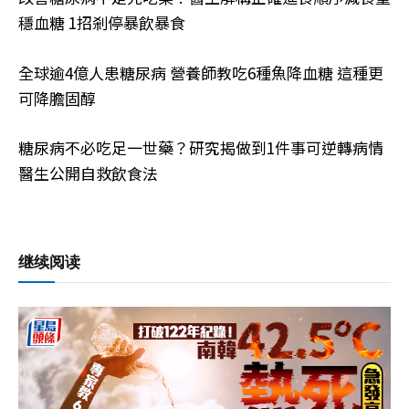
穩血糖 1招剎停暴飲暴食
全球逾4億人患糖尿病 營養師教吃6種魚降血糖 這種更
可降膽固醇
糖尿病不必吃足一世藥？研究揭做到1件事可逆轉病情
醫生公開自救飲食法
继续阅读