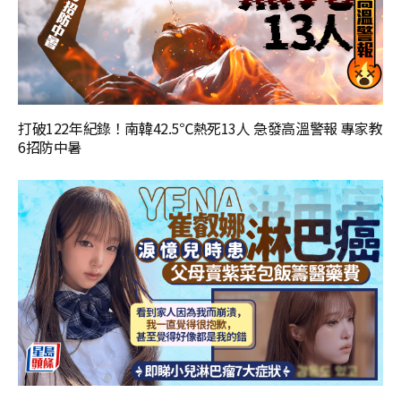
打破122年紀錄！南韓42.5℃熱死13人 急發高溫警報 專家教
6招防中暑