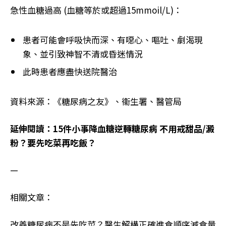
急性血糖過高 (血糖等於或超過15mmoil/L)：
患者可能會呼吸快而深、有噁心、嘔吐、劇渴現
象、並引致神智不清或昏迷情況
此時患者應盡快送院醫治
資料來源：《糖尿病之友》、衞生署、醫管局
延伸閱讀：15件小事降血糖逆轉糖尿病 不用戒甜品/澱
粉？要先吃菜再吃飯？
—
相關文章：
改善糖尿病不是先吃菜？醫生解構正確進食順序減食量