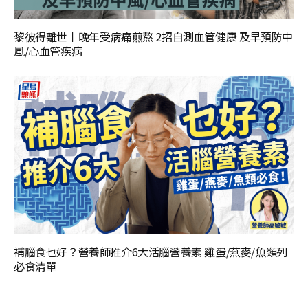
黎彼得離世丨晚年受病痛煎熬 2招自測血管健康 及早預防中
風/心血管疾病
補腦食乜好？營養師推介6大活腦營養素 雞蛋/燕麥/魚類列
必食清單