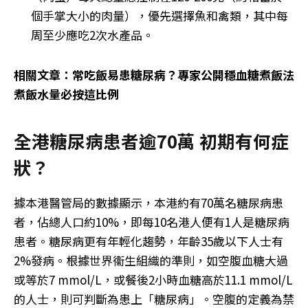
個手掌大小的肉量），優先選擇魚和禽類，其中每
周至少應吃2次水產品。
相關文章：常吃飯易患糖尿病？專家公開穩血糖煮飯法
煮飯水量必按這比例
全港糖尿病患者逾70萬 初期有何症
狀？
據本港醫管局的數據顯示，本港約有70萬名糖尿病患
者，佔總人口約10%，即每10名港人便有1人是糖尿病
患者。糖尿病更有年輕化趨勢，年齡35歲以下人士有
2%發病。根據世界衞生組織的準則，如空腹血糖大過
或等於7 mmol/L，或餐後2小時血糖高於11.1 mmol/L
的人士，則可判斷為患上「糖尿病」。空腹的定義為禁