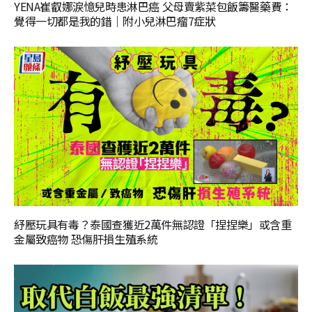
YENA崔叡娜淚憶兒時患淋巴癌 父母賣紫菜包飯籌醫藥費：
覺得一切都是我的錯｜附小兒淋巴瘤7症狀
紓壓玩具有毒？泰國查獲近2萬件無認證「捏捏樂」或含重
金屬致癌物 恐傷肝損生殖系統