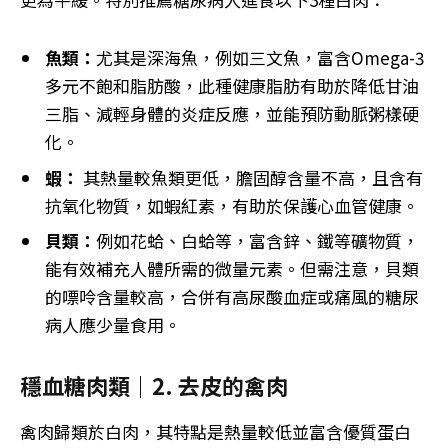
魚類：
尤其是深海魚，例如三文魚，富含Omega-3
多元不飽和脂肪酸，此種健康脂肪有助於降低甘油
三脂、減輕身體的炎症反應，並能預防動脈粥樣硬
化。
蝦：
其熱量較魚類更低，膽固醇含量不高，且含有
抗氧化物質，如蝦紅素，有助於保護心血管健康。
貝類：
例如花蛤、白蛤等，富含鋅、鐵等礦物質，
能有效補充人體所需的微量元素。但需注意，貝類
的嘌呤含量較高，合併有高尿酸血症或痛風的糖尿
病人應少量食用。
穩血糖肉類｜2. 去皮的禽肉
禽肉歸類於白肉，其特點是熱量較低並富含優質蛋白