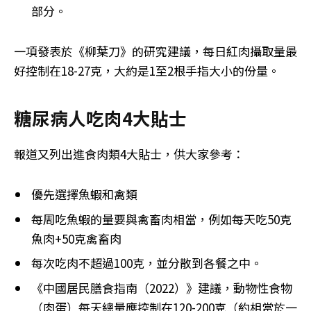
部分。
一項發表於《柳葉刀》的研究建議，每日紅肉攝取量最
好控制在18-27克，大約是1至2根手指大小的份量。
糖尿病人吃肉4大貼士
報道又列出進食肉類4大貼士，供大家參考：
優先選擇魚蝦和禽類
每周吃魚蝦的量要與禽畜肉相當，例如每天吃50克
魚肉+50克禽畜肉
每次吃肉不超過100克，並分散到各餐之中。
《中國居民膳食指南（2022）》建議，動物性食物
（肉蛋）每天總量應控制在120-200克（約相當於一