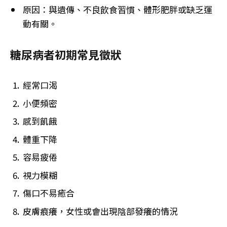
原因：與遺傳、不良飲食習慣、體形肥胖或缺乏運
動有關。
糖尿病者初期常見徵狀
經常口渴
小便頻密
感到飢餓
體重下降
容易疲倦
視力模糊
傷口不易癒合
皮膚痕癢，女性或會出現陰部發癢的情況