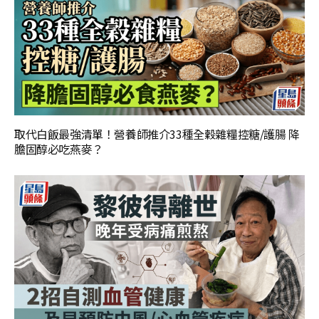
取代白飯最強清單！營養師推介33種全穀雜糧控糖/護腸 降
膽固醇必吃燕麥？