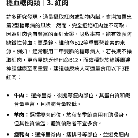
穩血糖肉類｜3. 紅肉
許多研究發現，過量攝取紅肉或動物內臟，會增加罹患
第2型糖尿病的風險。然而，完全拒絕紅肉並不可取，
因為紅肉含有豐富的血紅素鐵，吸收率高，能有效預防
缺鐵性貧血；更是鋅、維他命B12等重要營養素的來
源。例如，經常服用二甲雙胍的糖尿病人，若長期不攝
取紅肉，更容易缺乏维他命B12，而這種對於維護周邊
神經健康至關重要，建議糖尿病人可適量食用以下3種
紅肉：
牛肉：
選擇里脊、後腿等瘦肉部位，其蛋白質和鐵
含量豐富，且脂肪含量較低。
羊肉：
選擇瘦肉部位，於秋冬季節食用有助暖身，
但其性質偏溫，體質偏熱者不宜多食。
瘦豬肉：
選擇里脊肉、瘦排骨等部位，並避免肥肉