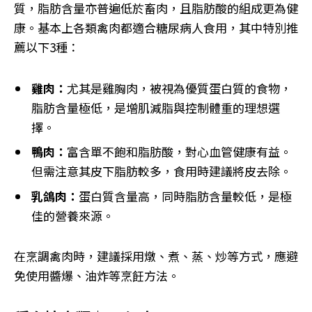
質，脂肪含量亦普遍低於畜肉，且脂肪酸的組成更為健
康。基本上各類禽肉都適合糖尿病人食用，其中特別推
薦以下3種：
雞肉：
尤其是雞胸肉，被視為優質蛋白質的食物，
脂肪含量極低，是增肌減脂與控制體重的理想選
擇。
鴨肉：
富含單不飽和脂肪酸，對心血管健康有益。
但需注意其皮下脂肪較多，食用時建議將皮去除。
乳鴿肉：
蛋白質含量高，同時脂肪含量較低，是極
佳的營養來源。
在烹調禽肉時，建議採用燉、煮、蒸、炒等方式，應避
免使用醬爆、油炸等烹飪方法。