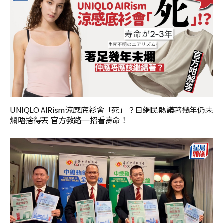
UNIQLO AIRism涼感底衫會「死」？日網民熱議著幾年仍未
爛唔捨得丟 官方教路一招看壽命！