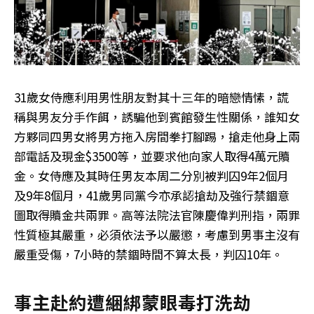
31歲女侍應利用男性朋友對其十三年的暗戀情愫，謊
稱與男友分手作餌，誘騙他到賓館發生性關係，誰知女
方夥同四男女將男方拖入房間拳打腳踢，搶走他身上兩
部電話及現金$3500等，並要求他向家人取得4萬元贖
金。女侍應及其時任男友本周二分別被判囚9年2個月
及9年8個月，41歲男同黨今亦承認搶劫及強行禁錮意
圖取得贖金共兩罪。高等法院法官陳慶偉判刑指，兩罪
性質極其嚴重，必須依法予以嚴懲，考慮到男事主沒有
嚴重受傷，7小時的禁錮時間不算太長，判囚10年。
事主赴約遭綑綁蒙眼毒打洗劫