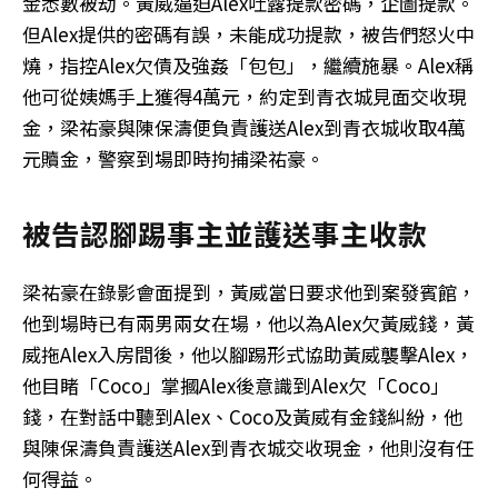
金悉數被劫。黃威逼迫Alex吐露提款密碼，企圖提款。
但Alex提供的密碼有誤，未能成功提款，被告們怒火中
燒，指控Alex欠債及強姦「包包」，繼續施暴。Alex稱
他可從姨媽手上獲得4萬元，約定到青衣城見面交收現
金，梁祐豪與陳保濤便負責護送Alex到青衣城收取4萬
元贖金，警察到場即時拘捕梁祐豪。
被告認腳踢事主並護送事主收款
梁祐豪在錄影會面提到，黃威當日要求他到案發賓館，
他到場時已有兩男兩女在場，他以為Alex欠黃威錢，黃
威拖Alex入房間後，他以腳踢形式協助黃威襲擊Alex，
他目睹「Coco」掌摑Alex後意識到Alex欠「Coco」
錢，在對話中聽到Alex、Coco及黃威有金錢糾紛，他
與陳保濤負責護送Alex到青衣城交收現金，他則沒有任
何得益。