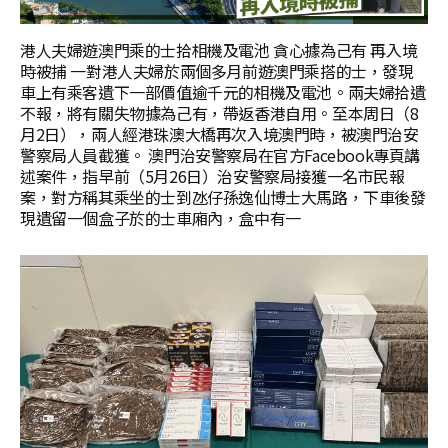
港人夫婦遊澳門乘的士拾相機及電池 貪心據為己有 再入境
時被捕 一對港人夫婦於兩個多月前遊澳門乘搭的士，發現
車上有乘客遺下一部價值逾千元的相機及電池。兩夫婦拾遺
不報，將有關失物據為己有，帶返香港自用。至本周日（8
月2日），兩人經港珠澳大橋再次入境澳門時，被澳門治安
警察局人員截獲。 澳門治安警察局在官方Facebook專頁講
述案件，指早前（5月26日）治安警察局接獲一名市民報
案，對方稱其乘坐的士到氹仔孫逸仙博士大馬路，下車後發
現遺留一個盒子於的士車廂內，盒中有一