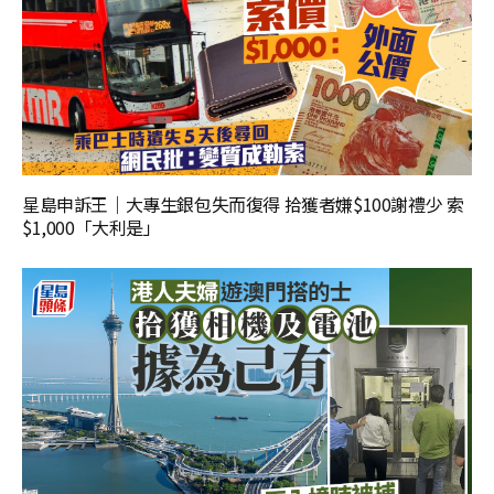
星島申訴王｜大專生銀包失而復得 拾獲者嫌$100謝禮少 索
$1,000「大利是」