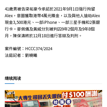
41歲男被告梁祐豪今承認於2021年9月1日強行拘留
Alex，意圖獲取港幣4萬元贖金，以及與他人搶劫Alex
現金3,500港元、一部iPhone、一部三星手機和2張銀
行卡。麥佩儀及黃威分別被判囚9年2個月及9年8個
月，陳保濤將於12月18日進行答辯及判刑。
案件編號：HCCC374/2024
法庭記者：劉曉曦
继续阅读