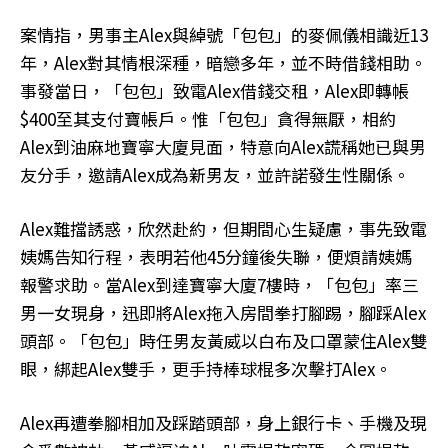
案情指，男事主Alex與綽號「包包」的麥佩儀相識近13
年，Alex對其情根深種，暗戀多年，並不時借錢相助。
事發當日，「包包」致電Alex借錢交租，Alex即轉帳
$400至其支付寶帳戶。惟「包包」貪得無厭，相約
Alex到油麻地寶寧大廈見面，特意向Alex謊稱她已與男
友分手，邀請Alex成為新男友，並許諾發生性關係。
Alex難擋誘惑，欣然赴約，但期間心生疑慮，事先致電
姨媽告知行程，表明若他45分鐘後失聯，便煩請姨媽
報警求助。當Alex到達寶寧大廈7樓時，「包包」率三
男一女現身，迅即將Alex拖入房間拳打腳踢，腳踩Alex
頭部。「包包」時任男友黃威以白布及口罩蒙住Alex雙
眼，綁起Alex雙手，更手持棒球棍多次擊打Alex。
Alex再遭拳腳相加及踩踏頭部，身上銀行卡、手機及現