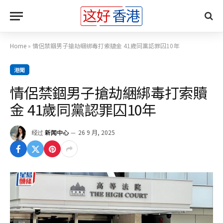
Home
»
情侶禁錮男子搶劫綑綁毒打索贖金 41歲同黨認罪囚10年
港聞
情侶禁錮男子搶劫綑綁毒打索贖
金 41歲同黨認罪囚10年
经过
新闻中心
26 9 月, 2025