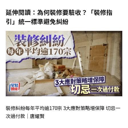
延伸閱讀：
為何裝修要驗收？「裝修指
引」統一標準避免糾紛
裝修糾紛每年平均逾170宗 3大應對策略增保障 切忌一
次過付款｜唐耀賢