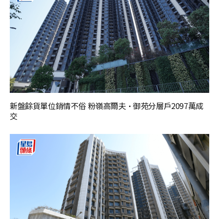
新盤餘貨單位銷情不俗 粉嶺高爾夫·御苑分層戶2097萬成
交