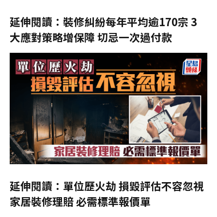
延伸閱讀：裝修糾紛每年平均逾170宗 3
大應對策略增保障 切忌一次過付款
延伸閱讀：
單位歷火劫 損毀評估不容忽視
家居裝修理賠 必需標準報價單