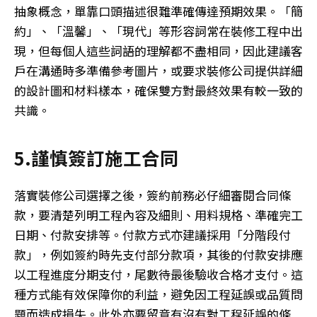
抽象概念，單靠口頭描述很難準確傳達預期效果。「簡
約」、「溫馨」、「現代」等形容詞常在裝修工程中出
現，但每個人這些詞語的理解都不盡相同，因此建議客
戶在溝通時多準備參考圖片，或要求裝修公司提供詳細
的設計圖和材料樣本，確保雙方對最終效果有較一致的
共識。
5.謹慎簽訂施工合同
落實裝修公司選擇之後，簽約前務必仔細審閱合同條
款，要清楚列明工程內容及細則、用料規格、準確完工
日期、付款安排等。付款方式亦建議採用「分階段付
款」，例如簽約時先支付部分款項，其後的付款安排應
以工程進度分期支付，尾數待最後驗收合格才支付。這
種方式能有效保障你的利益，避免因工程延誤或品質問
題而造成損失。此外亦要留意有沒有對工程延誤的條