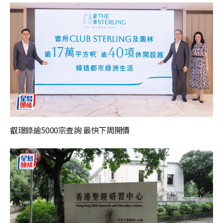
叡璟錄逾5000宗查詢 最快下周開價