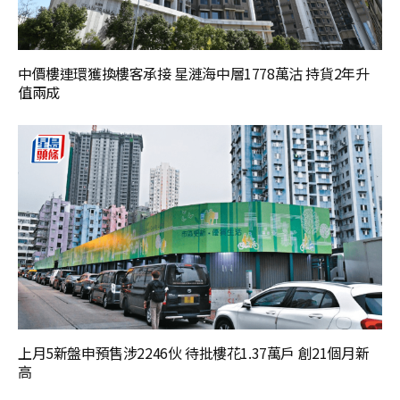
中價樓連環獲換樓客承接 星漣海中層1778萬沽 持貨2年升
值兩成
上月5新盤申預售涉2246伙 待批樓花1.37萬戶 創21個月新
高