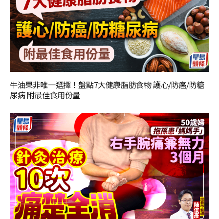
牛油果非唯一選擇！盤點7大健康脂肪食物 護心/防癌/防糖
尿病 附最佳食用份量