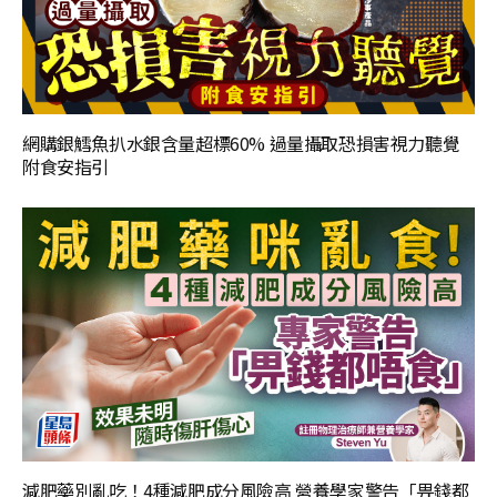
網購銀鱈魚扒水銀含量超標60% 過量攝取恐損害視力聽覺
附食安指引
減肥藥別亂吃！4種減肥成分風險高 營養學家警告「畀錢都