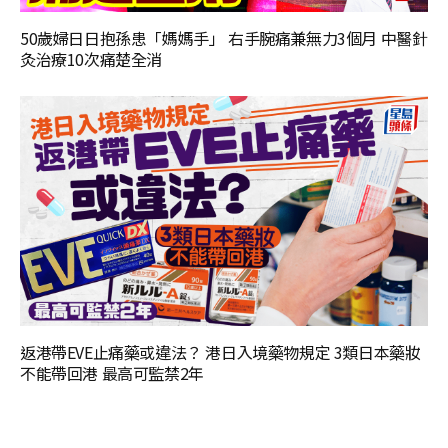
50歲婦日日抱孫患「媽媽手」 右手腕痛兼無力3個月 中醫針
灸治療10次痛楚全消
返港帶EVE止痛藥或違法？ 港日入境藥物規定 3類日本藥妝
不能帶回港 最高可監禁2年