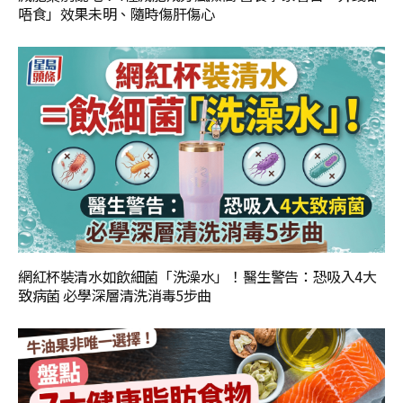
唔食」效果未明、隨時傷肝傷心
網紅杯裝清水如飲細菌「洗澡水」！醫生警告：恐吸入4大
致病菌 必學深層清洗消毒5步曲