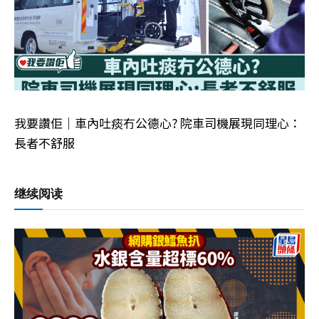
我要讚佢｜車內吐痰冇公德心? 院車司機展現同理心：
長者不舒服
继续阅读