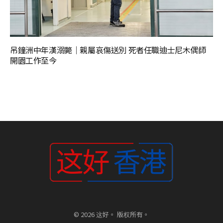
吊鐘洲中年漢溺斃｜親屬哀傷送別 死者任職迪士尼木偶師
開園工作至今
© 2026 这好。 版权所有。