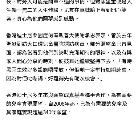
夜，對旁人可能是簡單不過的事情，但對願望童便是人
生獨一無二的人生體驗，尤其在真誠臉上看到開心笑
容，真心為他們圓夢感到感動。
香港迪士尼樂園度假區親善大使謝承恩表示，曾於去年
聖誕到訪大口環兒童醫院探訪病童，部分願望童已曾見
面，認為當看到他們到訪時充滿期待的眼神，以及有與
家人開心分享的時刻，便鼓舞她繼續堅持下去。「有時
黑雨生效好多設施唔開放，但佢哋一定堅持如期赴會，
因為對佢哋嚟講，好難得先有呢次機會。」
香港迪士尼多年來與願望成真基金攜手合作，為有需要
的兒童實現願望。自2008年起，已為有需要的兒童及
其家庭實現超過340個願望。