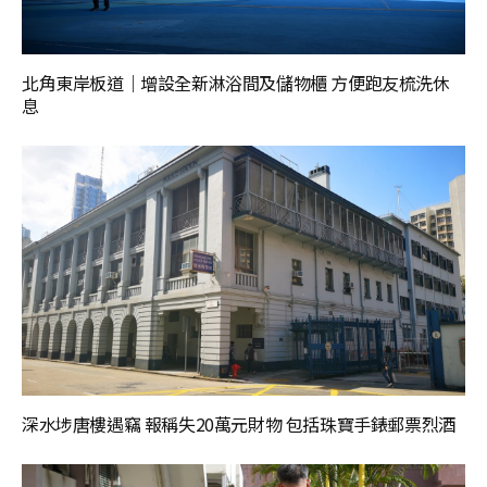
北角東岸板道｜增設全新淋浴間及儲物櫃 方便跑友梳洗休
息
深水埗唐樓遇竊 報稱失20萬元財物 包括珠寶手錶郵票烈酒