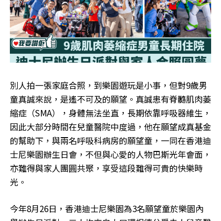
別人拍一張家庭合照，到樂園遊玩是小事，但對9歲男
童真誠來說，是遙不可及的願望。真誠患有脊髓肌肉萎
縮症（SMA），身體無法坐直，長期依靠呼吸器維生，
因此大部分時間在兒童醫院中度過，他在願望成真基金
的幫助下，與兩名呼吸科病房的願望童，一同在香港迪
士尼樂園辦生日會，不但與心愛的人物巴斯光年會面，
亦難得與家人團圓共聚，享受這段難得可貴的快樂時
光。
今年8月26日，香港迪士尼樂園為3名願望童於樂園內