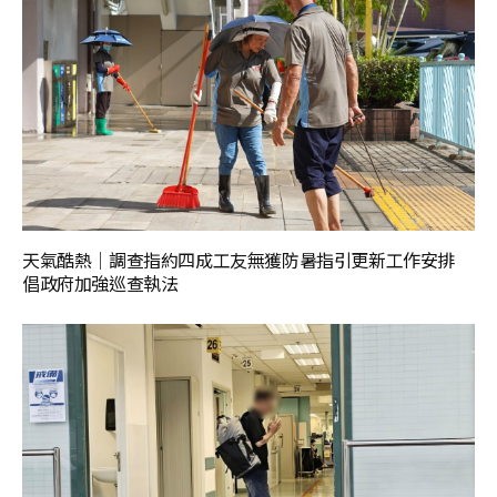
天氣酷熱│調查指約四成工友無獲防暑指引更新工作安排
倡政府加強巡查執法