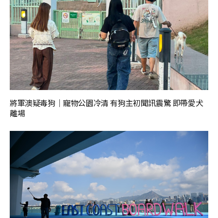
將軍澳疑毒狗｜寵物公園冷清 有狗主初聞訊震驚 即帶愛犬
離場