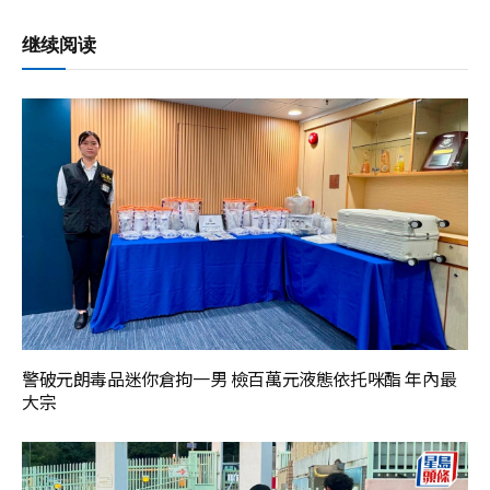
继续阅读
警破元朗毒品迷你倉拘一男 檢百萬元液態依托咪酯 年內最
大宗