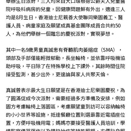
舉辦生日派對，三人均來自大口環根德公爵夫人兒童醫
院呼吸科病房的兒童，因健康問題鮮有外出，適逢三人
均是8月生日，香港迪士尼親善大使聯同樂園義工、醫
護人員、病童家庭及願望成真基金團隊成員合共約50
人，為他們舉辦一個難忘的慶祝派對，實現夢想。
其中一名9歲男童真誠患有脊髓肌肉萎縮症（SMA），
頭部及手部僅能輕微郁動，長坐輪椅，並依靠呼吸機協
助呼吸，平日除了在特殊學校上下課外，其餘時間住院
接受監測，甚少出外，更遑論與家人共聚天倫。
真誠曾表示最大生日願望是在香港迪士尼樂園慶祝，為
了圓滿促成今次派對，需要經過多方準備及安排，例如
園方考慮輪椅上落園區，考慮願望童到訪可以容納輪椅
的小小世界等設施，抵達餐廳位置則選最靠近電插座位
置，方便呼吸機用電；媽媽亦要接受醫護人員培訓，學
懂監察儀器運作以及餵奶抽痰等特殊照顧，方便貼身照