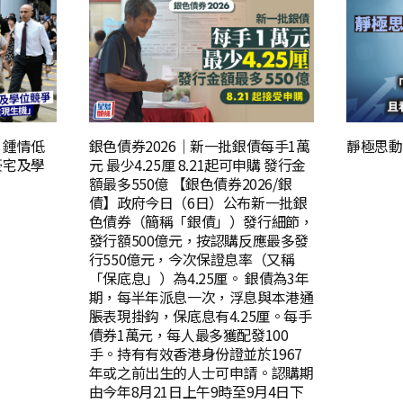
 鍾情低
銀色債券2026｜新一批銀債每手1萬
靜極思動
豪宅及學
元 最少4.25厘 8.21起可申購 發行金
額最多550億 【銀色債券2026/銀
債】政府今日（6日）公布新一批銀
色債券（簡稱「銀債」）發行細節，
發行額500億元，按認購反應最多發
行550億元，今次保證息率（又稱
「保底息」）為4.25厘。 銀債為3年
期，每半年派息一次，浮息與本港通
脹表現掛鈎，保底息有4.25厘。每手
債券1萬元，每人最多獲配發100
手。持有有效香港身份證並於1967
年或之前出生的人士可申請。認購期
由今年8月21日上午9時至9月4日下