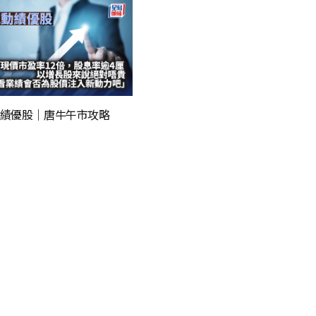
績優股｜唐牛午市攻略