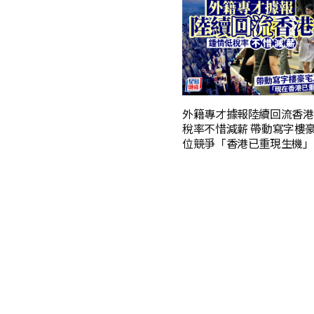
外籍專才據報陸續回流香港
稅率不惜減薪 帶動寫字樓
位競爭「香港已重現生機」