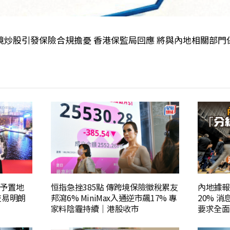
境炒股引發保險合規擔憂 香港保監局回應 將與內地相關部門
予置地
恒指急挫385點 傳跨境保險徵稅累友
內地據報
交易明朗
邦瀉6% MiniMax入通逆市飆17% 專
20% 
家料陰霾持續｜港股收市
要求全面