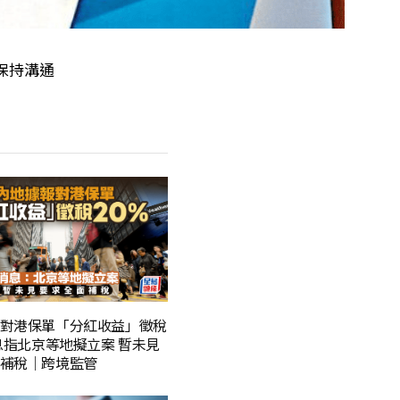
保持溝通
對港保單「分紅收益」徵稅
消息指北京等地擬立案 暫未見
補稅｜跨境監管