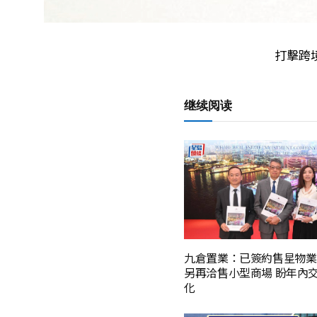
打擊跨
继续阅读
九倉置業：已簽約售星物業
另再洽售小型商場 盼年內
化