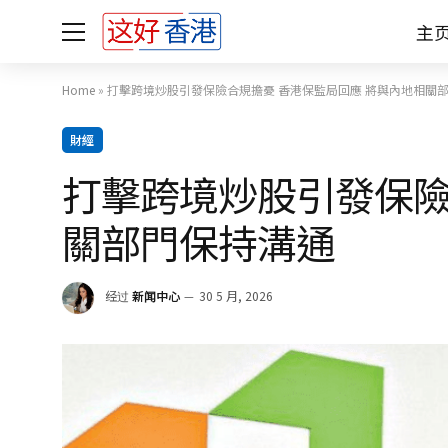
主
Home
»
打擊跨境炒股引發保險合規擔憂 香港保監局回應 將與內地相關
財經
打擊跨境炒股引發保險
關部門保持溝通
经过
新闻中心
30 5 月, 2026