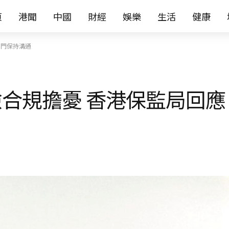
页
港聞
中國
財經
娛樂
生活
健康
部門保持溝通
合規擔憂 香港保監局回應