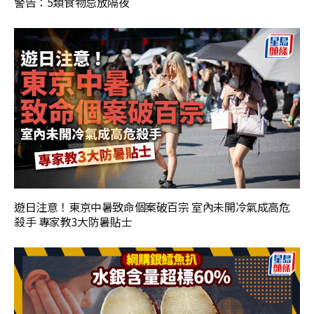
警告：5類食物忌放隔夜
遊日注意！東京中暑致命個案破百宗 室內未開冷氣成高危
殺手 專家教3大防暑貼士