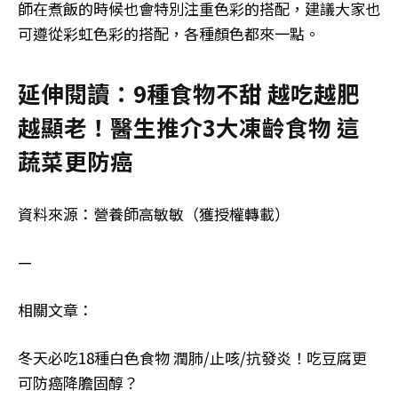
師在煮飯的時候也會特別注重色彩的搭配，建議大家也
可遵從彩虹色彩的搭配，各種顏色都來一點。
延伸閱讀：9種食物不甜 越吃越肥
越顯老！醫生推介3大凍齡食物 這
蔬菜更防癌
資料來源：
營養師高敏敏（獲授權轉載）
—
相關文章：
冬天必吃18種白色食物 潤肺/止咳/抗發炎！吃豆腐更
可防癌降膽固醇？