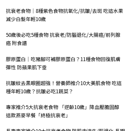
抗衰老食物｜8種紫色食物抗氧化/抗皺/去斑 吃這水果
減少白髮年輕10歲
50歲後必吃5種食物 抗衰老/防腦退化/大腸癌/前列腺
癌 附食譜
膠原蛋白｜吃豬腳可補膠原蛋白？11種食物回復肌膚
彈性 防蘋果肌下垂
抗皺紋去黑眼圈超強！營養師推介10大美肌食物 吃這
種年輕10歲？抗皺必吃1蔬菜？
專家推介5大抗衰老食物 「逆齡10歲」降血壓膽固醇
這款燕麥早餐「終極抗衰老」
長壽專家推介10大抗衰老食物 防肌肉流失/腦退化 長期