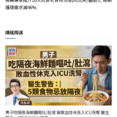
護理需求減46%
继续阅读
男子吃隔夜海鮮麵嘔吐/肚瀉 竟敗血性休克入ICU洗腎 醫生