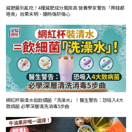
減肥藥別亂吃！4種減肥成分風險高 營養學家警告「畀錢都
唔食」效果未明、隨時傷肝傷心
網紅杯裝清水如飲細菌「洗澡水」！醫生警告：恐吸入4大
致病菌 必學深層清洗消毒5步曲