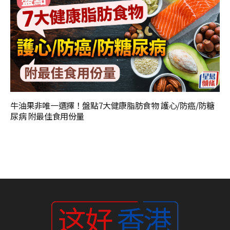
牛油果非唯一選擇！盤點7大健康脂肪食物 護心/防癌/防糖
尿病 附最佳食用份量