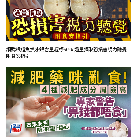
網購銀鱈魚扒水銀含量超標60% 過量攝取恐損害視力聽覺
附食安指引