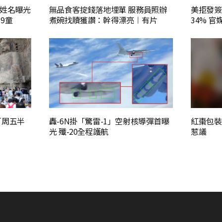
姓名曝光
無品食客掟錢落地埋單 服務員照辦
美拒發簽
9童
煮碗找贖獲讚：幹得漂亮︱有片
34% 
「周五半
轟-6N掛「驚雷-1」空射核導彈首曝
紅棗包裝
光 殲-20全程護航
惹議