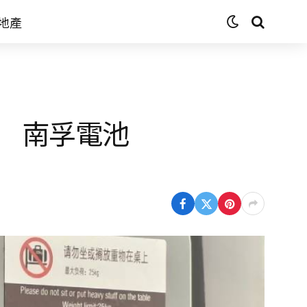
地產
 南孚電池