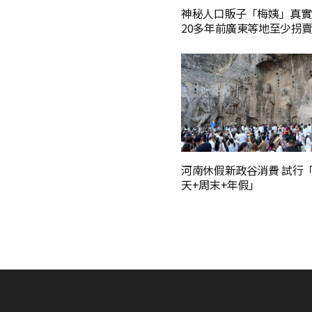
神秘人口販子「梅姨」真實
20多年前廣東等地至少拐賣
河南休假新政谷消費 試行
天+周末+年假」