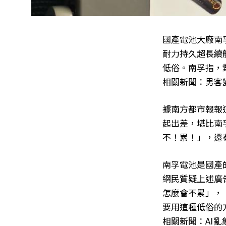
國產電池大廠南
耐力持久超長續
低俗。南孚指，
相關新聞：男客變
據南方都市報報
起出差，堪比南
不！累！」，還
南孚電池是國產
網民質疑上述廣
怎麼會不累」，
要用這種低俗的
相關新聞：AI亂