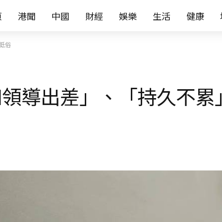
页
港聞
中國
財經
娛樂
生活
健康
低俗
領導出差」、「持久不累」