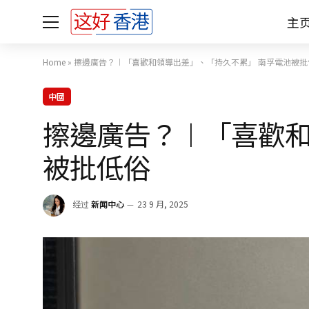
主
Home
»
擦邊廣告？︱「喜歡和領導出差」、「持久不累」 南孚電池被批
中國
擦邊廣告？︱「喜歡和
被批低俗
经过
新闻中心
23 9 月, 2025