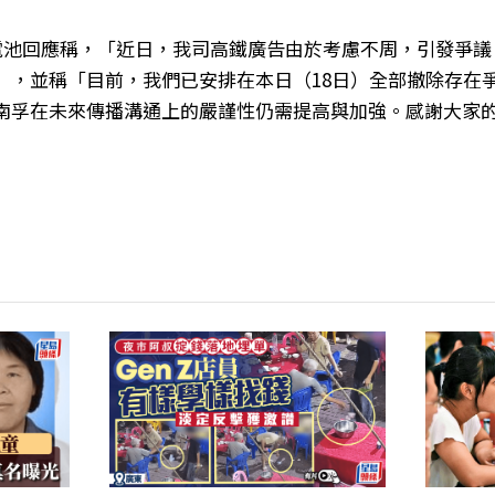
孚電池回應稱，「近日，我司高鐵廣告由於考慮不周，引發爭
」，並稱「目前，我們已安排在本日（18日）全部撤除存在
南孚在未來傳播溝通上的嚴謹性仍需提高與加強。感謝大家