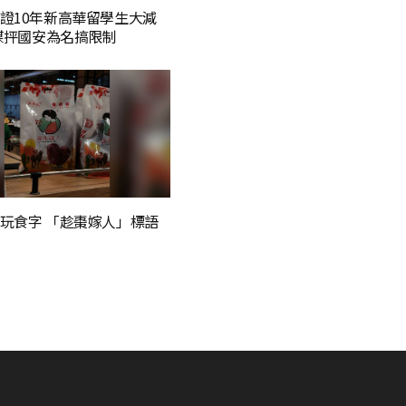
證10年新高華留學生大減
官媒抨國安為名搞限制
玩食字 「趁棗嫁人」標語