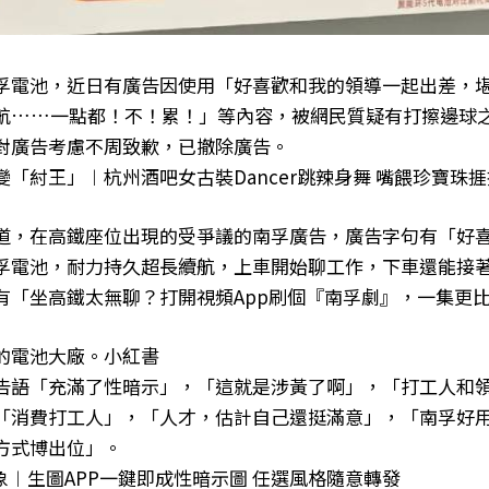
孚電池，近日有廣告因使用「好喜歡和我的領導一起出差，
航……一點都！不！累！」等內容，被網民質疑有打擦邊球
對廣告考慮不周致歉，已撤除廣告。
「紂王」︱杭州酒吧女古裝Dancer跳辣身舞 嘴餵珍寶珠捱
道，在高鐵座位出現的受爭議的南孚廣告，廣告字句有「好
孚電池，耐力持久超長續航，上車開始聊工作，下車還能接
有「坐高鐵太無聊？打開視頻App刷個『南孚劇』，一集更
的電池大廠。小紅書
告語「充滿了性暗示」，「這就是涉黃了啊」，「打工人和
「消費打工人」，「人才，估計自己還挺滿意」，「南孚好
方式博出位」。
象︱生圖APP一鍵即成性暗示圖 任選風格隨意轉發