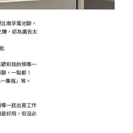
堪比南孚電池聊，
之嫌，認為廣告太
批
喜歡和我的領導一
著聊，一點都！
比一集強」等。
領導一起出差工作
用是好用，但沒必