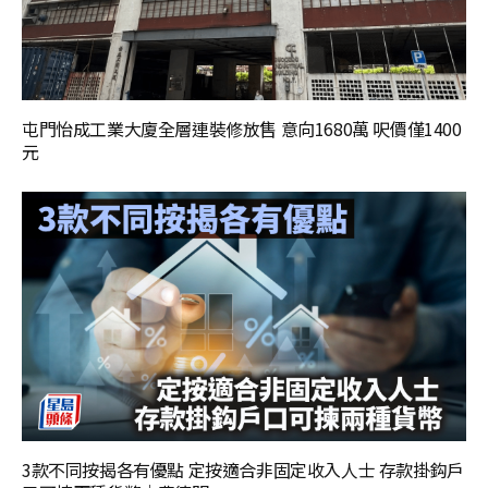
屯門怡成工業大廈全層連裝修放售 意向1680萬 呎價僅1400
元
3款不同按揭各有優點 定按適合非固定收入人士 存款掛鈎戶