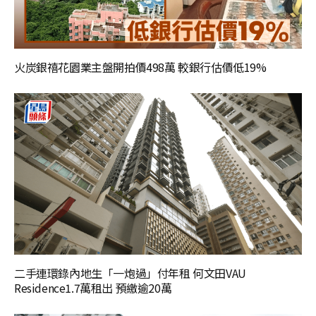
火炭銀禧花園業主盤開拍價498萬 較銀行估價低19%
二手連環錄內地生「一炮過」付年租 何文田VAU
Residence1.7萬租出 預繳逾20萬