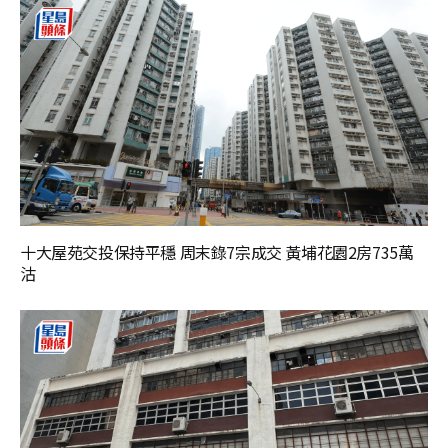
十大屋苑交投保持平穩 周末錄7宗成交 黃埔花園2房735萬
沽