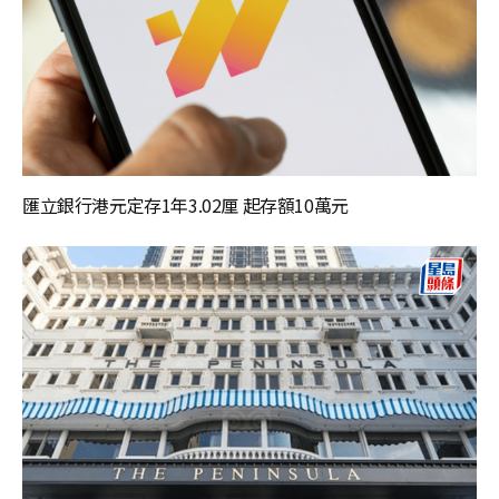
匯立銀行港元定存1年3.02厘 起存額10萬元