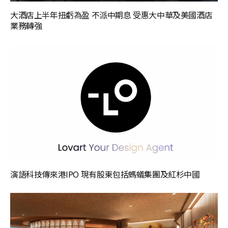
大酒店上半年扭虧為盈 不派中期息 受惠大中華及美國酒店
業務轉強
演語科技傳來港IPO 現有股東包括螞蟻集團及紅杉中國