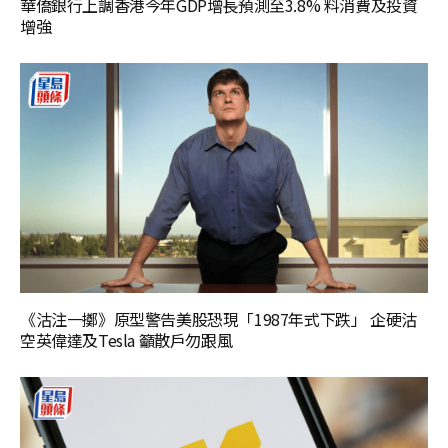
華僑銀行上調香港今年GDP增長預測至3.8% 料消費及投資
增強
《沽注一擲》原型警告美股恐現「1987年式下跌」 企硬沽
空英偉達及Tesla 籲散戶勿跟風