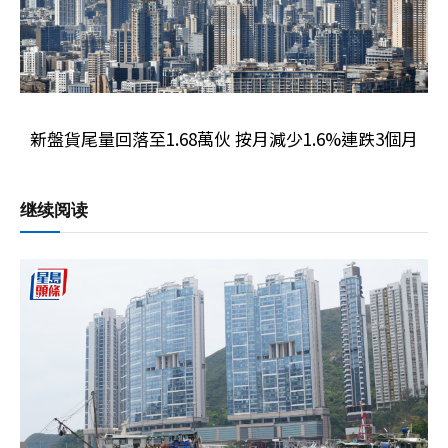
新盤貨尾量回落至1.68萬伙 按月減少1.6%連跌3個月
继续阅读