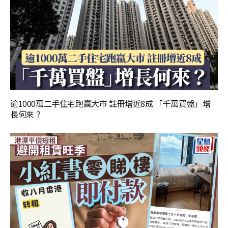
逾1000萬二手住宅跑贏大市 註冊增近8成 「千萬買盤」增
長何來？