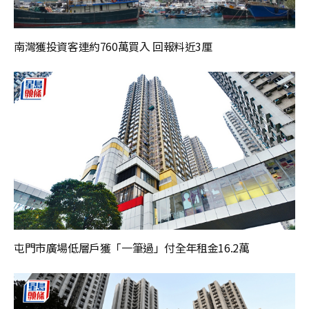
南灣獲投資客連約760萬買入 回報料近3厘
屯門市廣場低層戶獲「一筆過」付全年租金16.2萬