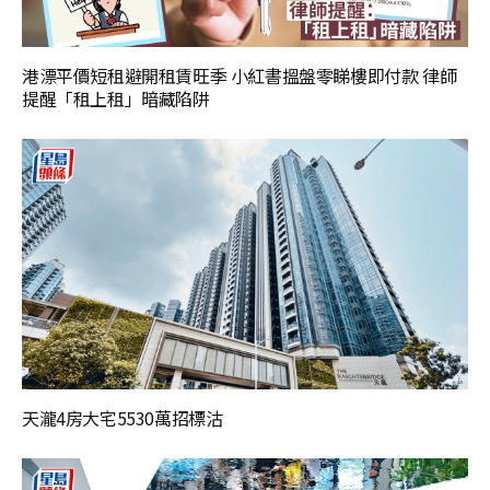
港漂平價短租避開租賃旺季 小紅書搵盤零睇樓即付款 律師
提醒「租上租」暗藏陷阱
天瀧4房大宅5530萬招標沽