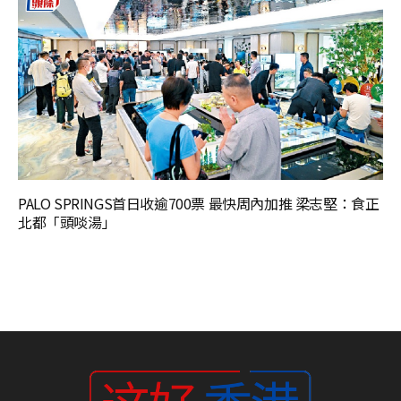
PALO SPRINGS首日收逾700票 最快周內加推 梁志堅：食正
北都「頭啖湯」