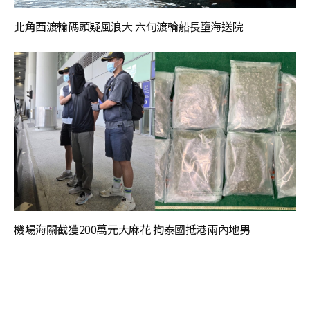
北角西渡輪碼頭疑風浪大 六旬渡輪船長墮海送院
機場海關截獲200萬元大麻花 拘泰國抵港兩內地男