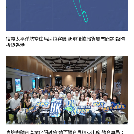
宿霧太平洋航空往馬尼拉客機 起飛後據報貨艙有問題 臨時
折返香港
青途辦體育產業化研討會 逾百體育界精英出席 體育專員：