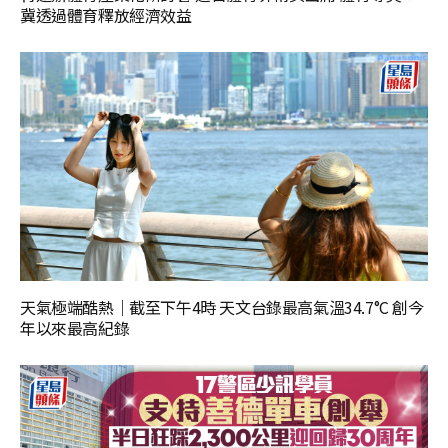
冀透過體育釋放經濟效益
天氣極端酷熱｜截至下午4時 天文台錄最高氣溫34.7°C 創今
年以來最高紀錄