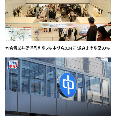
九倉置業基礎淨盈利增6% 中期息0.94元 派息比率增至90%