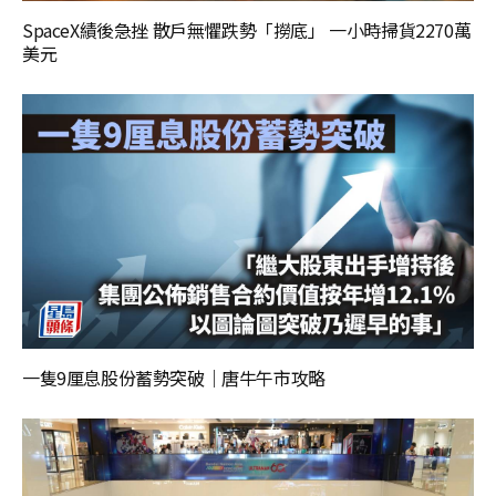
SpaceX績後急挫 散戶無懼跌勢「撈底」 一小時掃貨2270萬
美元
一隻9厘息股份蓄勢突破｜唐牛午市攻略