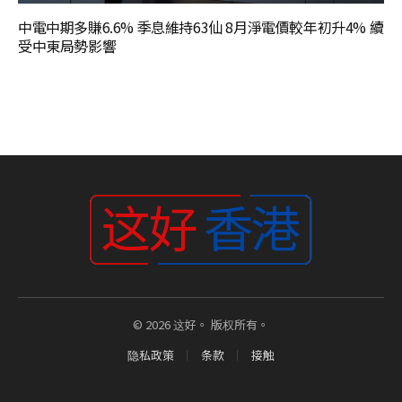
中電中期多賺6.6% 季息維持63仙 8月淨電價較年初升4% 續
受中東局勢影響
© 2026 这好。 版权所有。
隐私政策
条款
接触