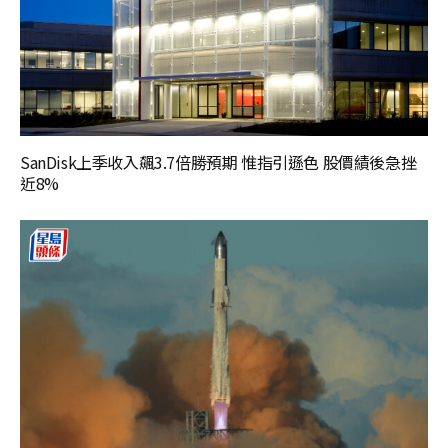
SanDisk上季收入飆3.7倍勝預期 惟指引遜色 股價績後急挫
近8%