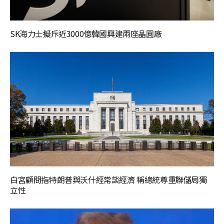
SK海力士擬斥近3000億韓國興建兩座晶圓廠
白宮顧問指特朗普與沃什經常談經濟 稱總統尊重聯儲局獨
立性