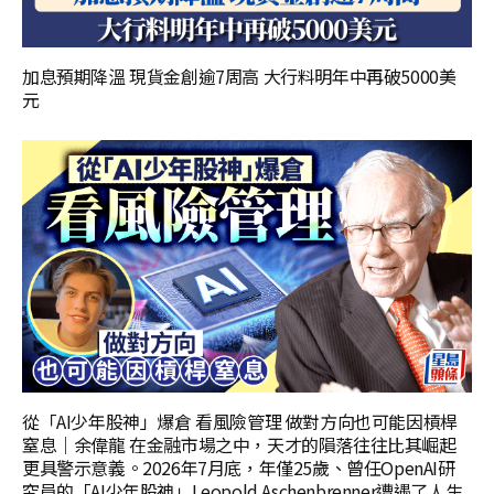
加息預期降溫 現貨金創逾7周高 大行料明年中再破5000美
元
從「AI少年股神」爆倉 看風險管理 做對方向也可能因槓桿
窒息｜余偉龍 在金融市場之中，天才的隕落往往比其崛起
更具警示意義。2026年7月底，年僅25歲、曾任OpenAI研
究員的「AI少年股神」Leopold Aschenbrenner遭遇了人生