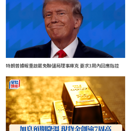
特朗普據報重啟罷免聯儲局理事庫克 要求3周內回應指控