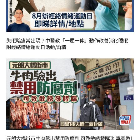
失眠暗瘡常出現？中醫教「一屈一伸」動作改善消化睡眠
附經絡情緒運動日活動/詳情
元朗大橋街市牛肉驗出禁用防腐劑 可致敏誘發哮喘 專家教1