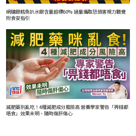
網購銀鱈魚扒水銀含量超標60% 過量攝取恐損害視力聽覺
附食安指引
減肥藥別亂吃！4種減肥成分風險高 營養學家警告「畀錢都
唔食」效果未明、隨時傷肝傷心