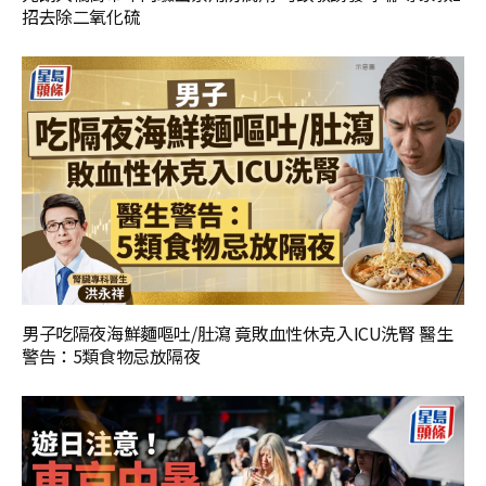
招去除二氧化硫
男子吃隔夜海鮮麵嘔吐/肚瀉 竟敗血性休克入ICU洗腎 醫生
警告：5類食物忌放隔夜