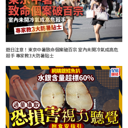
遊日注意！東京中暑致命個案破百宗 室內未開冷氣成高危
殺手 專家教3大防暑貼士