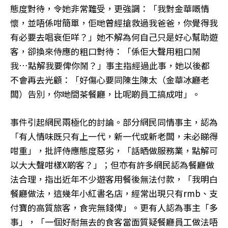
態度對待，令她非常難受，更強調：「我對金華嘅情
懷，並唔係咁簡單，佢哋曾經搶救過我爸爸，你覺得我
有必要去唱衰佢咩？」她不解為何自己只是好心幫助遊
客，卻換來侍應的粗口對待：「係佢大聲用粗口鬧
我…點解我要俾你鬧？」事主指經過此事，她以後都
不會再去光顧：「好傷心要同陳生陳太（金華冰廳老
闆）告別，你哋間茶餐廳，比呢啲員工搞成咁」。
事件引起網民兩極化的討論。部分網民同情事主，認為
「有人情味既只有上一代，新一代或新老闆，未必睇得
咁重」，批評侍應態度惡劣，「話晒做服務業，點解可
以大大聲咁樣X啲客？」；但亦有許多網民認為餐廳做
法合理，指出近年不少遊客用餐後無法付款，「我明白
餐廳做法，這幾年小紅書名店，經常出現只有rmb、支
付寶的高質旅客，食完無錢俾」。更有人認為事主「多
事」，「一個好耐無去的食客當面質疑餐廳員工做法唔