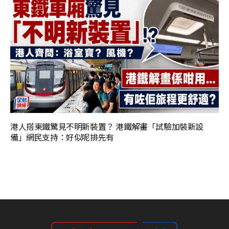
港人搭東鐵驚見不明新裝置？ 港鐵解畫「試驗加裝新設
備」網民支持：好似呢排先有