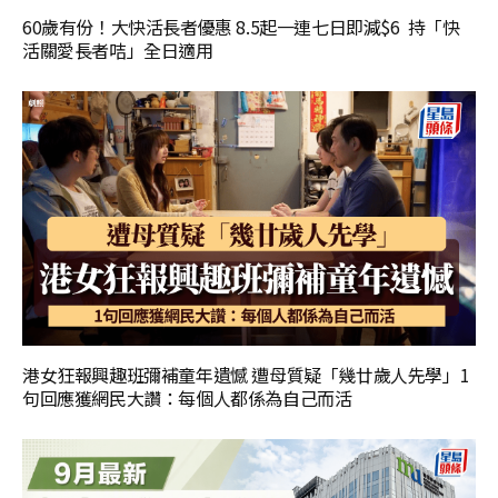
60歲有份！大快活長者優惠 8.5起一連七日即減$6 持「快
活關愛長者咭」全日適用
港女狂報興趣班彌補童年遺憾 遭母質疑「幾廿歲人先學」1
句回應獲網民大讚：每個人都係為自己而活