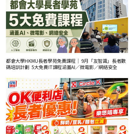
都會大學HKMU長者學苑免費課程｜ 9月「友智識」長者數
碼培訓計劃 5大免費IT課程涵蓋AI／微電影／網絡安全