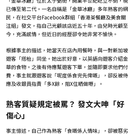
「金華冰廳」位於太子弼街，開業半世紀屹立不倒，現
已傳至第二代。一名自稱是「金華冰廳」多年熟客的網
民，在社交平台Facebook群組「香港茶餐廳及美食關
注組」發文，指自己光顧該店近五十年，由兒時光顧至
今，充滿感情，但近日的經歷卻令她非常不愉快。
根據事主的描述，她當天在店內用餐時，與一對新加坡
遊客「搭枱」同坐。她出於好意，以英語向遊客介紹金
華的食物。之後有侍應幫遊客下單，並隨即要求他們付
費，事主就跟遊客說「呢度係食完先俾嘅」，卻反被侍
應及收銀員指責「多X餘，阻X住晒做嘢」。
熟客質疑規定被罵？ 發文大呻「好
傷心」
事主憶述，自己作為熟客「食嘅係人情味」，卻被惡劣