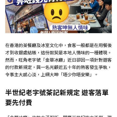
在香港的茶餐廳及冰室文化中，食客一般都是在用餐後
才到收銀處結賬，這份默契是本地人情味的一種體現。
然而，旺角老字號「金華冰廳」近日卻因一項針對遊客
的付款新規定，與一名光顧近五十年的熟客發生爭執，
令事主大感心淡，上網大呻「唔少你唔安樂」。
半世紀老字號茶記新規定 遊客落單
要先付費