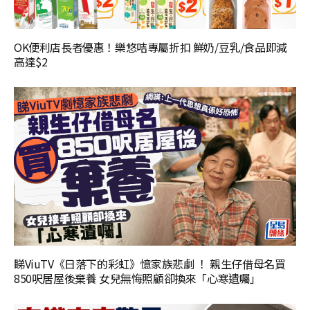
OK便利店長者優惠！樂悠咭專屬折扣 鮮奶/豆乳/食品即減
高達$2
睇ViuTV《日落下的彩虹》憶家族悲劇 ！ 親生仔借母名買
850呎居屋後棄養 女兒無悔照顧卻換來「心寒遺囑」