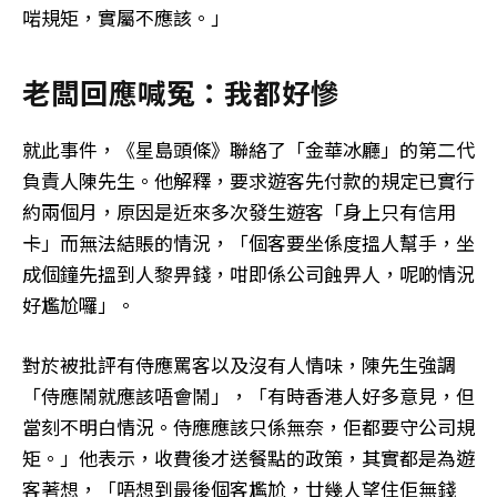
啱規矩，實屬不應該。」
老闆回應喊冤：我都好慘
就此事件，《星島頭條》聯絡了「金華冰廳」的第二代
負責人陳先生。他解釋，要求遊客先付款的規定已實行
約兩個月，原因是近來多次發生遊客「身上只有信用
卡」而無法結賬的情況，「個客要坐係度搵人幫手，坐
成個鐘先搵到人黎畀錢，咁即係公司蝕畀人，呢啲情況
好尷尬囉」。
對於被批評有侍應罵客以及沒有人情味，陳先生強調
「侍應鬧就應該唔會鬧」，「有時香港人好多意見，但
當刻不明白情況。侍應應該只係無奈，佢都要守公司規
矩。」他表示，收費後才送餐點的政策，其實都是為遊
客著想，「唔想到最後個客尷尬，廿幾人望住佢無錢