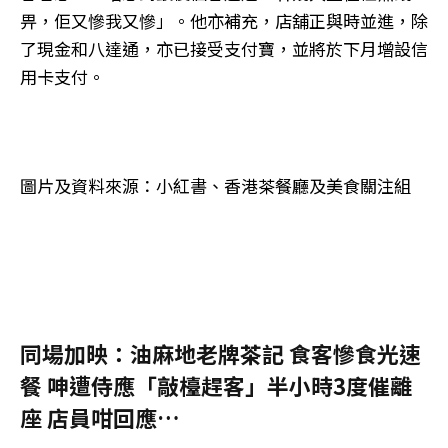
畀，佢又慘我又慘」。他亦補充，店舖正與時並進，除
了現金和八達通，亦已接受支付寶，並將於下月增設信
用卡支付。
圖片及資料來源：小紅書、香港茶餐廳及美食關注組
同場加映：油麻地老牌茶記 食客慘食光速
餐 呻遭侍應「敲檯趕客」半小時3度催離
座 店員咁回應…