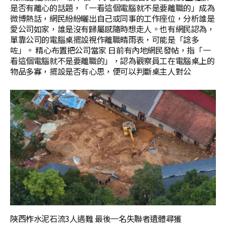
是否有離心的話題，「一看這個電腦就不是要離職的」成為
微博熱話，網民紛紛曬出自己或同事的工作座位，分析誰是
愛公司如家，誰是沒有歸屬感隨時想走人。也有網民認為，
單靠公司的電腦桌擺設視作離職晴雨表，可能是「諗多
咗」。 精心布置把公司當家 日前有內地網民發帖，指「一
看這個電腦就不是要離職的」，認為觀察員工在電腦桌上的
物品多寡，擺設是否有心思，便可以判斷桌主人對公
陝西柞水泥石流3人遇難 最後一名失聯者遺體尋獲