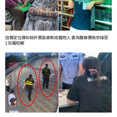
送餐定位爆糾紛外賣員被斬成植物人 妻為醫療費無奈接受
150萬和解