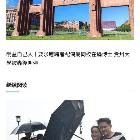
明益自己人︱要求應聘者配偶屬同校在編博士 貴州大
學被轟後叫停
继续阅读