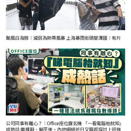
颱風白海豚︱減弱為熱帶風暴 上海暴雨街頭變澤國︱有片
公司同事有離心？︱Office座位露玄機 「一看電腦枱就知」
成熱話 繼裸辭、躺平後，內地網絡近日又興起探討上班族