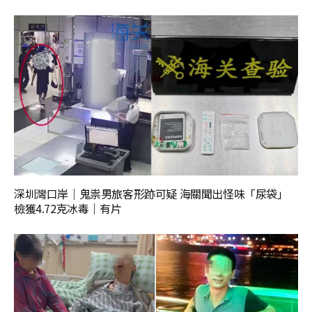
深圳灣口岸｜鬼祟男旅客形跡可疑 海關聞出怪味「尿袋」
檢獲4.72克冰毒｜有片