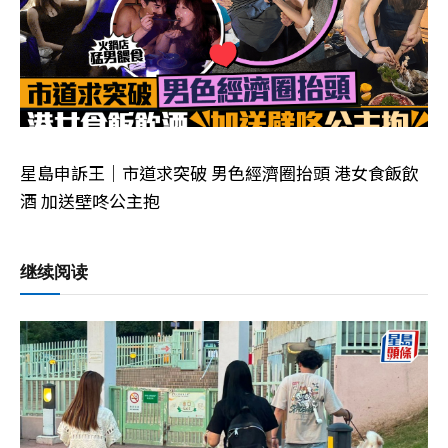
星島申訴王｜市道求突破 男色經濟圈抬頭 港女食飯飲
酒 加送壁咚公主抱
继续阅读