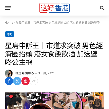
Home
»
星島申訴王｜市道求突破 男色經濟圈抬頭 港女食飯飲酒 加送壁咚公主抱
港聞
星島申訴王｜市道求突破 男色經
濟圈抬頭 港女食飯飲酒 加送壁
咚公主抱
经过
新闻中心
3 6 月, 2026