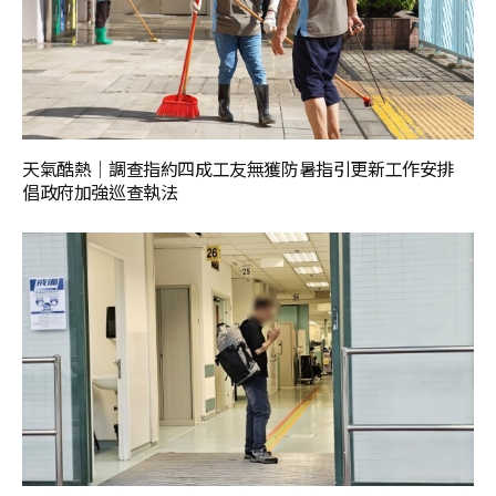
天氣酷熱│調查指約四成工友無獲防暑指引更新工作安排
倡政府加強巡查執法