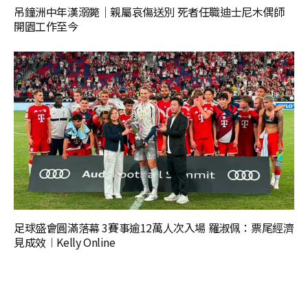
吊鐘洲中年漢溺斃｜親屬哀傷送別 死者任職迪士尼木偶師
開園工作至今
足球盛會圓滿落幕 3賽事逾12萬人次入場 羅淑佩：票尾經濟
見成效︱Kelly Online