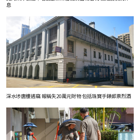
息
深水埗唐樓遇竊 報稱失20萬元財物 包括珠寶手錶郵票烈酒