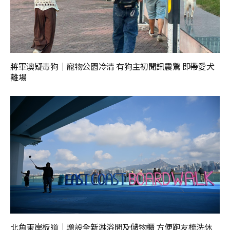
將軍澳疑毒狗｜寵物公園冷清 有狗主初聞訊震驚 即帶愛犬
離場
北角東岸板道｜增設全新淋浴間及儲物櫃 方便跑友梳洗休