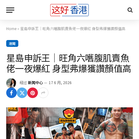
Home
»
星島申訴王｜旺角六嚿腹肌賣魚佬一夜爆紅 身型弗爆獲讚顏值高
港聞
星島申訴王｜旺角六嚿腹肌賣魚
佬一夜爆紅 身型弗爆獲讚顏值高
经过
新闻中心
17 6 月, 2026