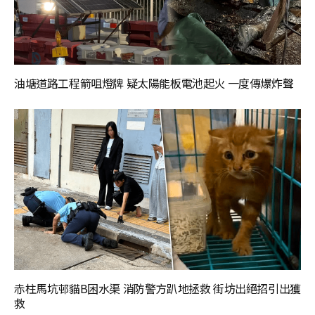
油塘道路工程箭咀燈牌 疑太陽能板電池起火 一度傳爆炸聲
赤柱馬坑邨貓B困水渠 消防警方趴地拯救 街坊出絕招引出獲
救