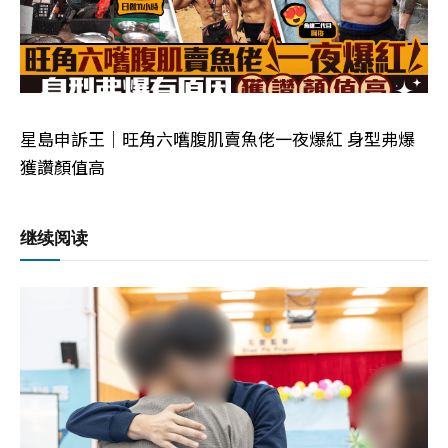
星島申訴王｜旺角六嚿腹肌賣魚佬一夜爆紅 身型弗爆
獲讚顏值高
继续阅读