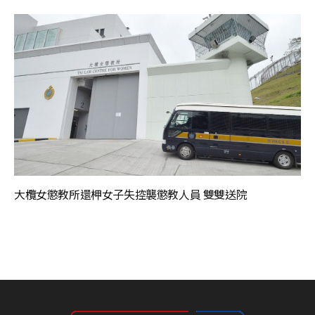
大欖女懲教所還柙女子失控襲懲教人員 雙雙送院