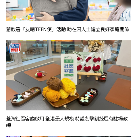
懲教署「友晴TEEN使」活動 助在囚人士建立良好家庭關係
荃灣社區客廳啟用 全港最大規模 特設劍擊訓練區有駐場教
練