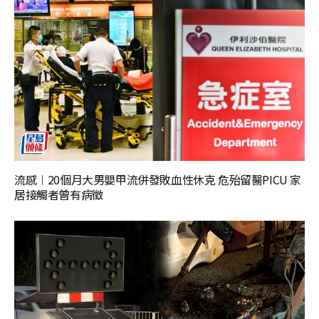
流感︱20個月大男嬰甲流併發敗血性休克 危殆留醫PICU 家
居接觸者曾有病徵