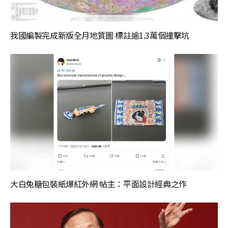
我國編製完成新版全月地質圖 標註逾1.3萬個撞擊坑
大白兔糖包裝紙爆紅外網 帖主：平面設計經典之作