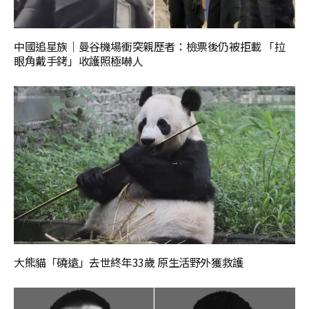
中國追星族｜曼谷機場衝突親歷者：檢票後仍被拒載 「拉
眼角戴手銬」收護照極嚇人
大熊貓「磽遠」去世終年33歲 原生活野外獲救護