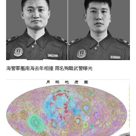
海警軍艦南海去年相撞 兩名殉職武警曝光