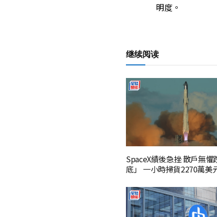
明度。
继续阅读
SpaceX績後急挫 散戶無
底」 一小時掃貨2270萬美