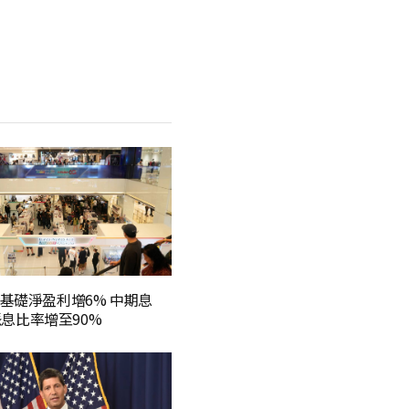
基礎淨盈利增6% 中期息
 派息比率增至90%