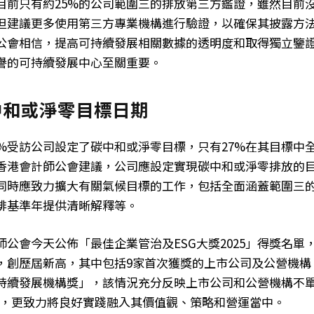
，目前只有約25%的公司範圍三的排放第三方鑑證，雖然目前
但建議更多使用第三方專業機構進行驗證，以確保其披露方
公會相信，提高可持續發展相關數據的透明度和取得獨立鑒
譽的可持續發展中心至關重要。
中和或淨零目標日期
2%受訪公司設定了碳中和或淨零目標，只有27%在其目標中
香港會計師公會建議，公司應設定實現碳中和或淨零排放的
同時應致力擴大有關氣候目標的工作，包括全面涵蓋範圍三
排基準年提供清晰解釋等。
公會今天公佈「最佳企業管治及ESG大獎2025」得獎名單，
，創歷屆新高，其中包括9家首次獲獎的上市公司及公營機構
持續發展機構獎」，該情況充分反映上市公司和公營機構不
標準，更致力將良好實踐融入其價值觀、策略和營運當中。