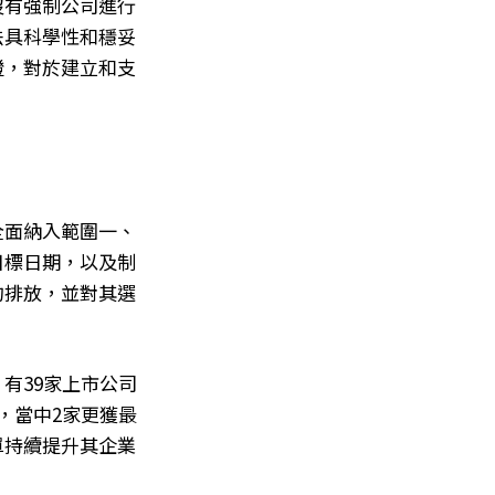
沒有強制公司進行
法具科學性和穩妥
證，對於建立和支
全面納入範圍一、
目標日期，以及制
的排放，並對其選
有39家上市公司
，當中2家更獲最
單持續提升其企業