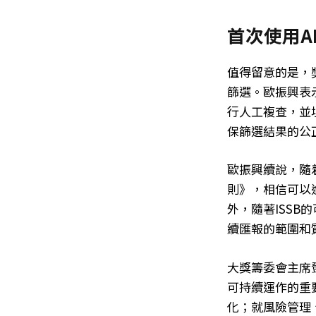
首次使用A
值得留意的是，
篩選。歐振興表示
行人工複查，並
保篩選結果的公
歐振興續說，隨
則》，相信可以
外，隨著ISS
續匯報的範圍和
大獎籌委會主席
可持續運作的重
化；就風險管理