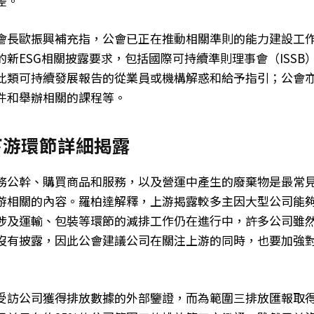
差。
會長歐振興補充指，公會已正在推動相關準則的能力建設工
的新ESG相關披露要求，包括國際可持續準則理事會（ISSB
此類可持續發展報告的從業員或機構解惑和給予指引；公會亦出
件和舉辦相關的課程等。
下游環節詳細揭露
務公幹、購買商品和服務，以及營運中產生的廢棄物是最常
游相關的內容。羅柏達解釋，上游揭露較多主因大型公司能
涉及運輸、包裝等環節的減排工作仍在進行中，許多公司雖
沒有披露，因此公會建議公司在關注上游的同時，也要加強
的受訪公司獲得排放數據的外部鑒證，而為範圍三排放匯報取