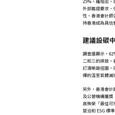
25%。羅指出
外部鑑證要求，
性。香港會計師
持香港成為具信
建議設碳
調查還顯示，6
二和三的排放。
訂清晰路徑圖，
擇的溫室氣體減
另外，香港會計師
及公營機構獲獎
高殊榮「最佳可
管治和 ESG 