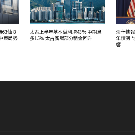
63仙 8
太古上半年基本溢利增43% 中期息
沃什據報
中東局勢
多15% 太古廣場部分租金回升
年慣例 
響