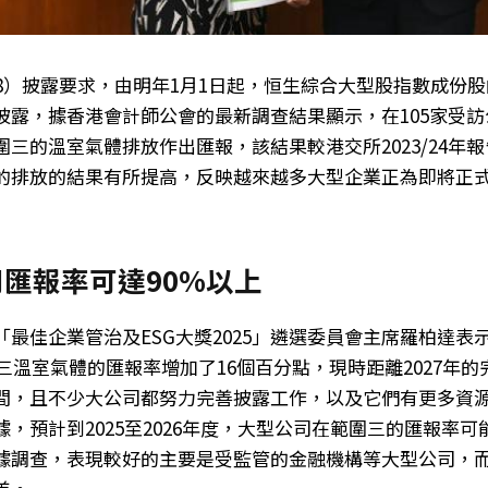
88）披露要求，由明年1月1日起，恒生綜合大型股指數成份
披露，據香港會計師公會的最新調查結果顯示，在105家受訪
三的溫室氣體排放作出匯報，該結果較港交所2023/24年報
的排放的結果有所提高，反映越來越多大型企業正為即將正
匯報率可達90%以上
最佳企業管治及ESG大獎2025」遴選委員會主席羅柏達表示
圍三溫室氣體的匯報率增加了16個百分點，現時距離2027年
間，且不少大公司都努力完善披露工作，以及它們有更多資
，預計到2025至2026年度，大型公司在範圍三的匯報率可
據調查，表現較好的主要是受監管的金融機構等大型公司，