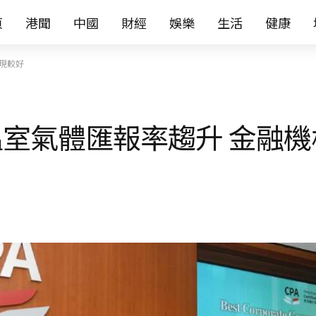
页
港聞
中國
財經
娛樂
生活
健康
現較好
室氣體匯報率趨升 金融機