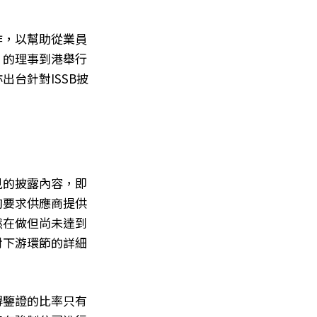
作，以幫助從業員
）的理事到港舉行
台針對ISSB披
見的披露內容，即
夠要求供應商提供
然在做但尚未達到
對下游環節的詳細
得鑒證的比率只有