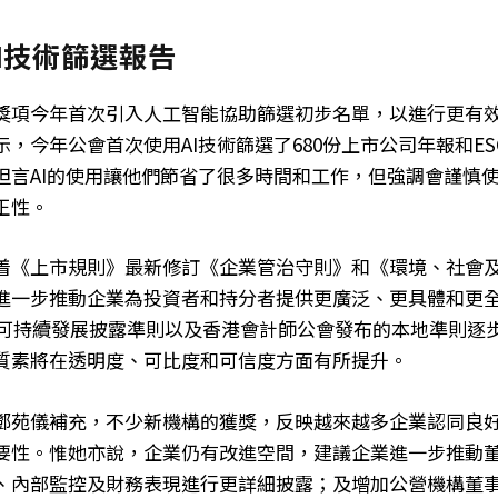
I技術篩選報告
獎項今年首次引入人工智能協助篩選初步名單，以進行更有
，今年公會首次使用AI技術篩選了680份上市公司年報和E
坦言AI的使用讓他們節省了很多時間和工作，但強調會謹慎使
正性。
着《上市規則》最新修訂《企業管治守則》和《環境、社會
進一步推動企業為投資者和持分者提供更廣泛、更具體和更
B的可持續發展披露準則以及香港會計師公會發布的本地準則逐
質素將在透明度、可比度和可信度方面有所提升。
鄧苑儀補充，不少新機構的獲獎，反映越來越多企業認同良
要性。惟她亦說，企業仍有改進空間，建議企業進一步推動
、內部監控及財務表現進行更詳細披露；及增加公營機構董