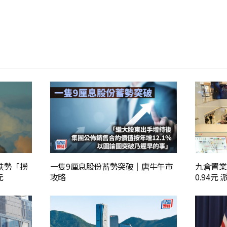
懼跌勢「撈
一隻9厘息股份蓄勢突破｜唐牛午市
九倉置業
元
攻略
0.94元