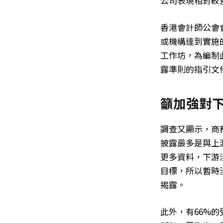
公司表現相對較
香港會計師公會
或機構達到實施
工作坊，為編制
露準則的指引文
籲加強對
調查又顯示，商
披露最多是與上
更多資料，下游
目標，所以暫時
揭露。
此外，有66%