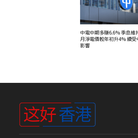
中電中期多賺6.6% 季息維持
月淨電價較年初升4% 續受
影響