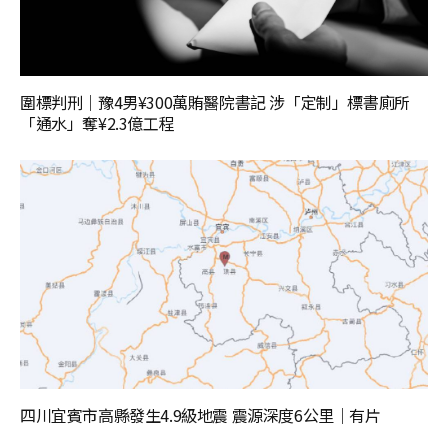
圍標判刑｜豫4男¥300萬賄醫院書記 涉「定制」標書廁所
「通水」奪¥2.3億工程
四川宜賓市高縣發生4.9級地震 震源深度6公里｜有片