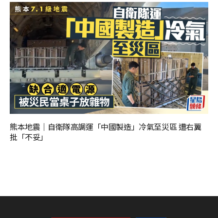
熊本地震｜自衛隊高調運「中國製造」冷氣至災區 遭右翼
批「不妥」