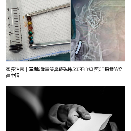
家長注意｜深圳6歲童雙鼻藏磁珠5年不自知 照CT揭發險穿
鼻中隔