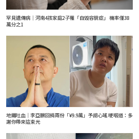
罕見遺傳病｜河南4孩家庭2子罹「自毀容貌症」 機率僅38
萬分之1
地鐵吐血｜李亞鵬回捐兩份「¥9.9萬」予胡心瑤 哽咽道：多
謝你帶來這束光