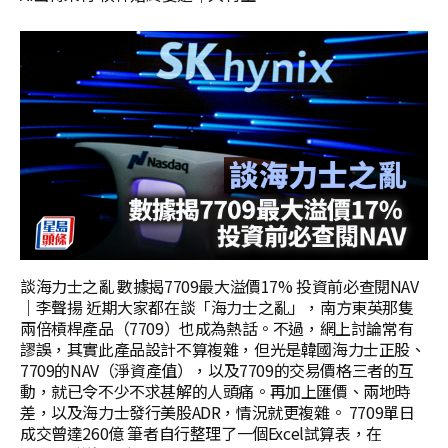
談海力士之亂 數據揭7709最大溢價17% 投資前必查閱NAV
｜李聲揚 近期大家都在談「海力士之亂」，南方東英那隻
兩倍槓桿產品（7709）也成為熱話。不過，網上討論常有
謬誤，其實此產品設計不算複雜，但光是韓國海力士正股、
7709的NAV（淨資產值），以及7709的交易價格三者的互
動，就已令不少不求甚解的人頭痛。再加上匯價、兩地時
差，以及海力士發行美股ADR，情況就更複雜。 7709單日
成交曾達260億 筆者自行整理了一個Excel試算表，在