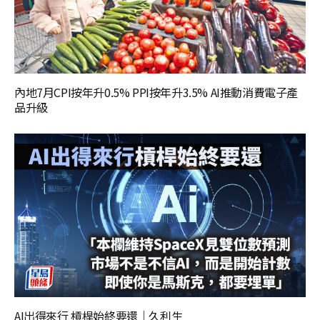
內地7月CPI按年升0.5% PPI按年升3.5% AI推動消費電子產
品升級
AI出得來行 槓桿始終要還｜久利生