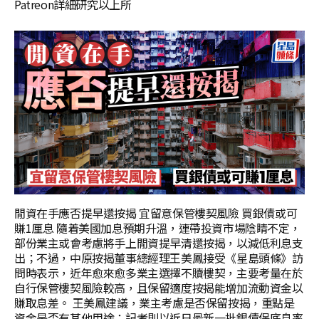
Patreon詳細研究以上所
閒資在手應否提早還按揭 宜留意保管樓契風險 買銀債或可
賺1厘息 隨着美國加息預期升溫，連帶投資市場陰睛不定，
部份業主或會考慮將手上閒資提早清還按揭，以減低利息支
出；不過，中原按揭董事總經理王美鳳接受《星島頭條》訪
問時表示，近年愈來愈多業主選擇不贖樓契，主要考量在於
自行保管樓契風險較高，且保留適度按揭能增加流動資金以
賺取息差。 王美鳳建議，業主考慮是否保留按揭，重點是
資金是否有其他用途；記者則以近日最新一批銀債保底息率