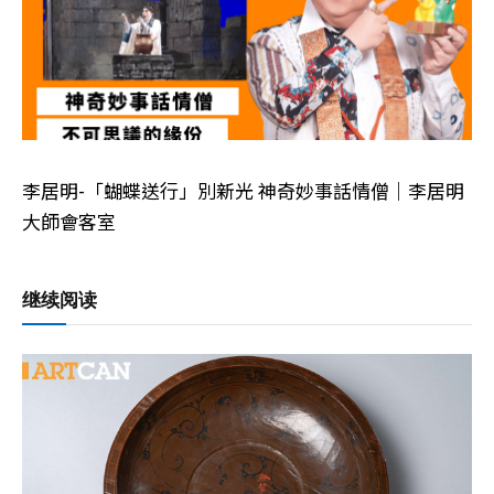
李居明-「蝴蝶送行」別新光 神奇妙事話情僧｜李居明
大師會客室
继续阅读