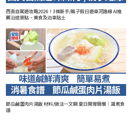
西貢自駕遊攻略2026！3條新手/親子假日遊車河路線 AI推
薦沿途景點、美食及泊車貼士
節瓜鹹蛋肉片湯飯 材料/做法一文睇 夏日開胃簡餐｜識煮食
譜