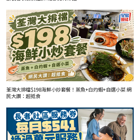
荃灣大排檔$198海鮮小炒套餐！蒸魚+白灼蝦+自選小菜 網
民大讚：超抵食