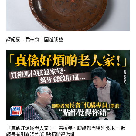
譚紀豪 – 君幸食｜圍爐談藝
「真係好煩啲老人家！」馬拉糕、膠紙都有特別要求… 照
顧長者引崩潰控訴: 點都覺得你錯