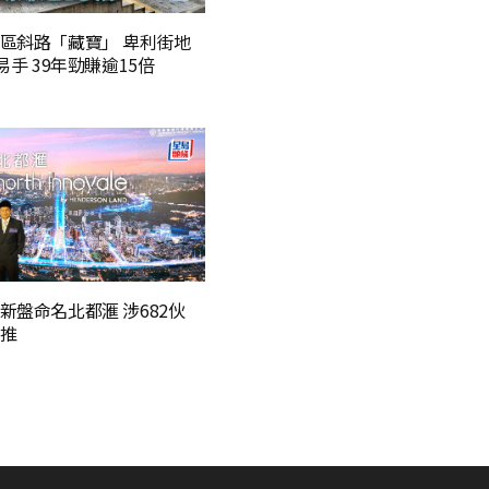
區斜路「藏寶」 卑利街地
易手 39年勁賺逾15倍
新盤命名北都滙 涉682伙
推