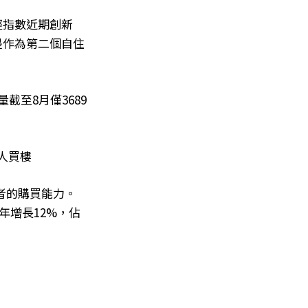
經指數近期創新
是作為第二個自住
至8月僅3689
人買樓
者的購買能力。
年增長12%，佔