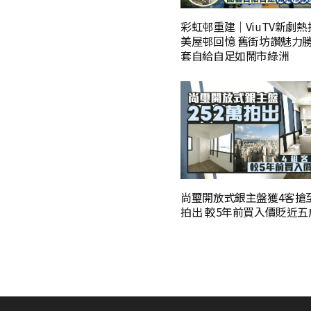
彩虹邨重建｜ViuTV新劇
美屋邨回憶 舊街坊讚魅力勝
套自給自足如鬧市綠洲
尚璽開放式銀主盤獲4客搶至
拍出 較5年前買入價貶近五