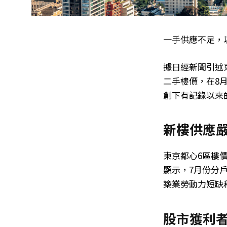
一手供應不足，
據日經新聞引述
二手樓價，在8月
創下有記錄以來
新樓供應
東京都心6區樓
顯示，7月份分戶
築業勞動力短缺
股市獲利