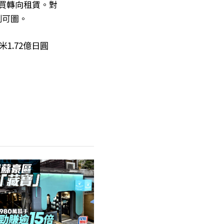
購買轉向租賃。對
利可圖。
1.72億日圓