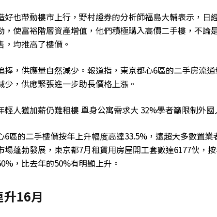
造好也帶動樓市上行，野村證券的分析師福島大輔表示，日
勁，使富裕階層資產增值，他們積極購入高價二手樓，不論
售，均推高了樓價。
追捧，供應量自然減少。報道指，東京都心6區的二手房流通量截
減少，供應緊張進一步助長價格上漲。
年輕人獲加薪仍難租樓 單身公寓需求大 32%學者籲限制外國
心6區的二手樓價按年上升幅度高達33.5%，遠超大多數置業
場蓬勃發展，東京都7月租賃用房屋開工套數達6177伙，按
0%，比去年的50%有明顯上升。
連升16月