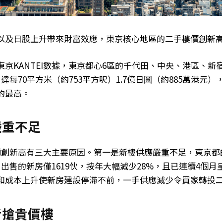
以及日股上升帶來財富效應，東京核心地區的二手樓價創新
東京KANTEI數據，東京都心6區的千代田、中央、港區、新
達每70平方米（約753平方呎）1.7億日圓（約885萬港元）
的最高。
嚴重不足
價創新高有三大主要原因。第一是新樓供應嚴重不足，東京都
出售的新房僅1619伙，按年大幅減少28%，且已連續4個
和成本上升使新房建設停滯不前，一手供應減少令買家轉投
者搶貴價樓