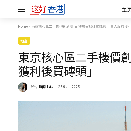
主
Home
»
東京核心區二手樓價創新高 日股暢旺掀財富效應 「富人股市獲
地產
東京核心區二手樓價創
獲利後買磚頭」
经过
新闻中心
27 9 月, 2025