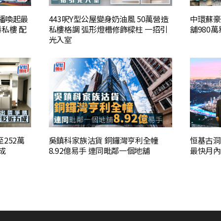
熱播喚起最
443呎Y型公屋變身奶油風 50萬營造
中環蘇豪
私樓 配
私樓格調 弧形燈槽修飾樑柱 一招引
舖980萬
光入室
252萬
吳鎮科家族沽貨 銅鑼灣亨利全幢
恒基古洞
成
8.92億易手 連同毗鄰一個地舖
最快月內