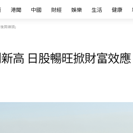
页
港聞
中國
財經
娛樂
生活
健康
利後買磚頭」
新高 日股暢旺掀財富效應