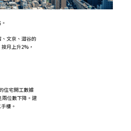
高。
宿、文京、澀谷的
，按月上升2%，
的住宅開工數據
月呈兩位數下降。建
二手樓。