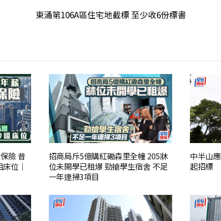
東涌第106A區住宅地截標 至少收6份標書
保險 昔
招商局斥5億購紅磡森里全幢 205牀
中半山應
咀床位｜
位未開學已租爆 勁搶學生宿舍 不足
起招標
一年連掃3項目