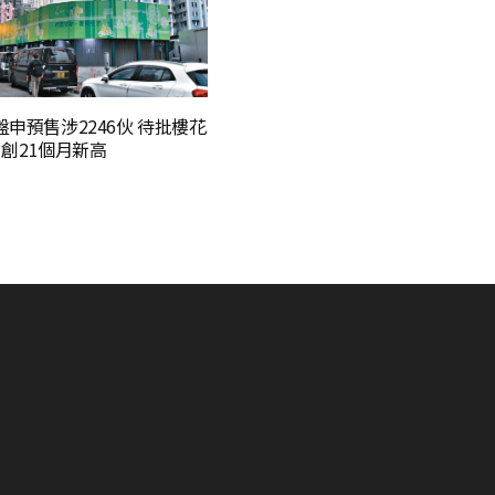
盤申預售涉2246伙 待批樓花
戶 創21個月新高