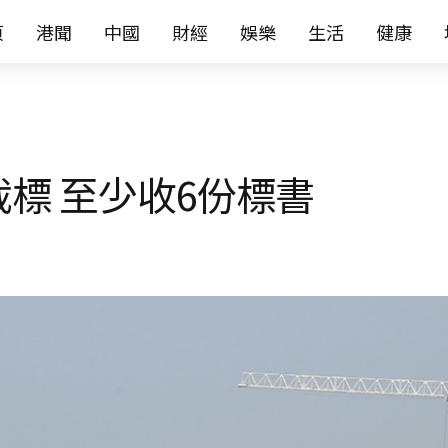
页
港聞
中國
財經
娛樂
生活
健康
截標 至少收6份標書