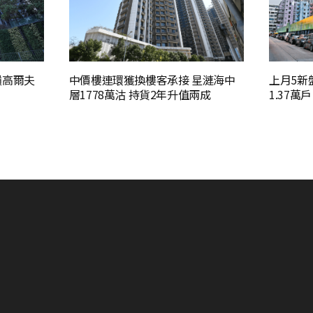
嶺高爾夫
中價樓連環獲換樓客承接 星漣海中
上月5新
層1778萬沽 持貨2年升值兩成
1.37萬