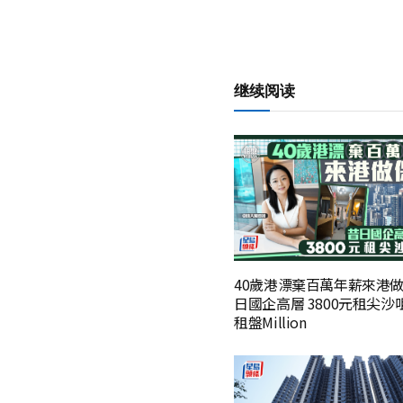
继续阅读
40歲港漂棄百萬年薪來港做
日國企高層 3800元租尖沙
租盤Million