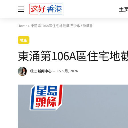
主
Home
»
東涌第106A區住宅地截標 至少收6份標書
地產
東涌第106A區住宅地
经过
新闻中心
15 5 月, 2026