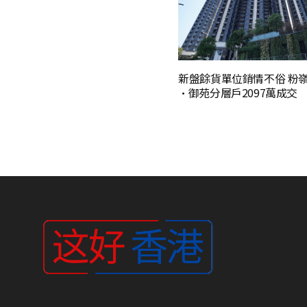
新盤餘貨單位銷情不俗 粉
·御苑分層戶2097萬成交