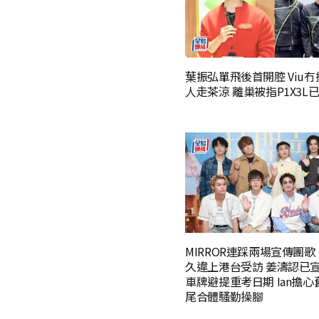
葉振弘單飛後首開腔 Viu
人走茶涼 離巢被指P1X3L
MIRROR連踩兩場宣傳團
久違上港台受訪 姜濤認已
車牌避提重考日期 Ian擔
尾合體騷勤操腳