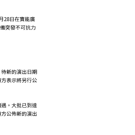
月28日在寶能廣
館設備突發不可抗力
。
，待新的演出日期
辦方表示將另行公
相遇。大批已到達
辦方公佈新的演出