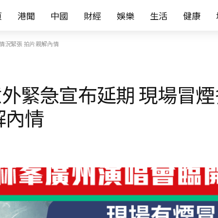
页
港聞
中國
財經
娛樂
生活
健康
情況緊張 拍片親解內情
外緊急宣布延期 現場冒煙
解內情