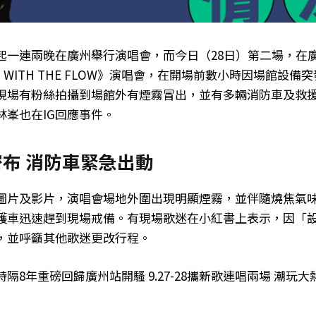
起一連兩晚在廣州舉行演唱會，而今日（28日）第二場，在
 WITH THE FLOW》演唱會，在開場前數小時因場館設備
現場有粉絲拍攝到場館外有煙霧冒出，並有多輛消防車及救
林峯也在IG回應事件。
布 消防車緊急出動
圖片及影片，演唱會場地外圍出現明顯煙霧，並伴隨燒焦氣
護車迅速趕到現場戒備。有現場歌迷在小紅書上表示，因「
，並呼籲其他歌迷更改行程。
隔8年重磅回歸廣州站開騷 9.27-28攜新歌連唱兩場 潮玩大