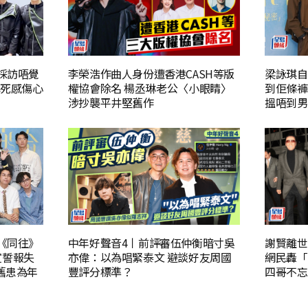
冇採訪唔覺
李榮浩作曲人身份遭香港CASH等版
梁詠琪自
已死感傷心
權協會除名 楊丞琳老公〈小眼睛〉
到佢條褲
涉抄襲平井堅舊作
搵唔到男
歌《同往》
中年好聲音4丨前評審伍仲衡暗寸吳
謝賢離世
宣誓報失
亦偉：以為唱緊泰文 避談好友周國
網民轟「
心舊患為年
豐評分標準？
四哥不忘