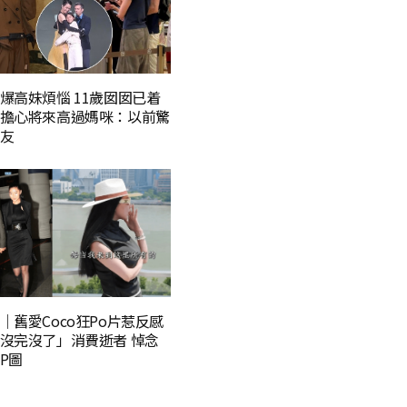
爆高妹煩惱 11歲囡囡已着
擔心將來高過媽咪：以前驚
友
｜舊愛Coco狂Po片惹反感
沒完沒了」消費逝者 悼念
P圖