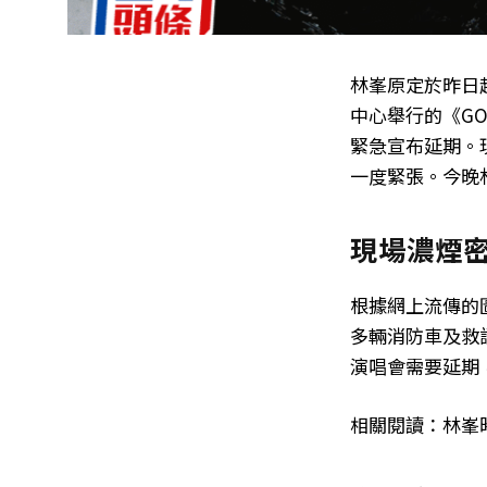
林峯原定於昨日
中心舉行的《GO
緊急宣布延期。
一度緊張。今晚
現場濃煙密
根據網上流傳的
多輛消防車及救
演唱會需要延期
相關閱讀：林峯時