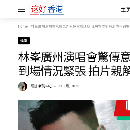
主
Home
»
林峯廣州演唱會驚傳意外緊急宣布延期 現場冒煙多輛消防車到場
娛樂
林峯廣州演唱會驚傳意
到場情況緊張 拍片親
经过
新闻中心
28 9 月, 2025