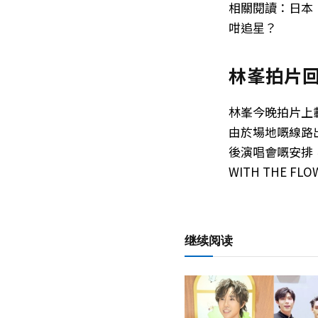
相關閱讀：日本
咁追星？
林峯拍片
林峯今晚拍片上
由於場地嘅線路
後演唱會嘅安排
WITH THE
继续阅读