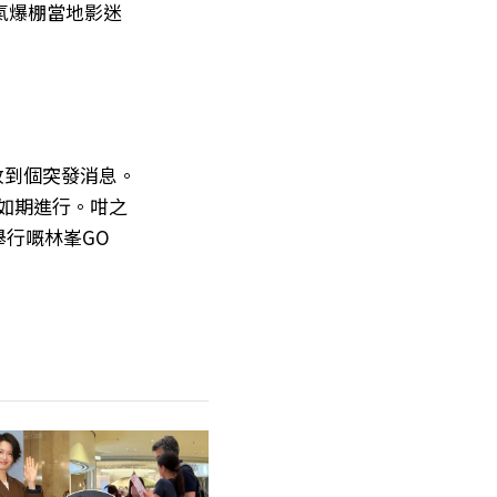
氣爆棚當地影迷
收到個突發消息。
能如期進行。咁之
舉行嘅林峯GO
」