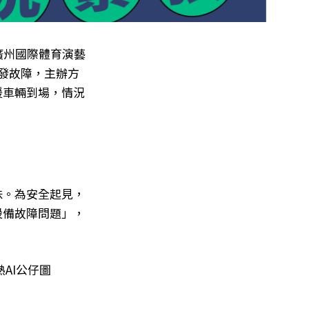
廣州國際體育演藝
突發故障，主辦方
援車輛到場，情況
味。為安全起見，
設備故障問題」，
熱AI公仔圖