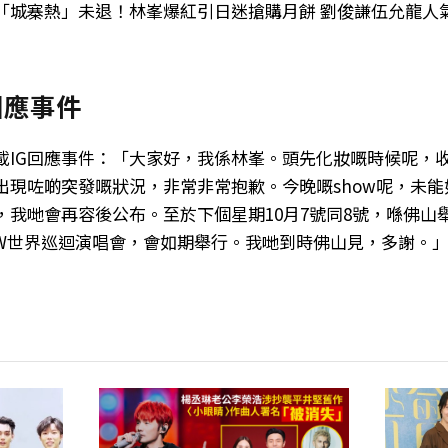
「城寨熱」未退！林峯爆紅引日迷搶購月餅 劉俊謙伍允龍人
回應事件
載IG回應事件：「大家好，我係林峯。頭先化妝嘅時候呢，
出現咗啲突發嘅狀況，非常非常抱歉。今晚嘅show呢，未
，我哋會再容後公布。至於下個星期10月7號同8號，喺佛山
 FLOW世界巡迴演唱會，會如期舉行。我哋到時佛山見，多謝。