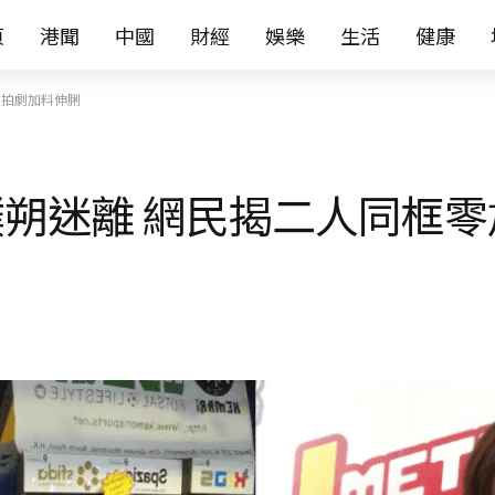
页
港聞
中國
財經
娛樂
生活
健康
男方拍劇加料伸脷
朔迷離 網民揭二人同框零
脷