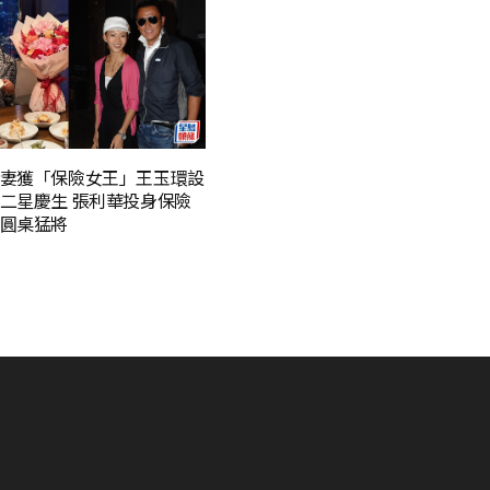
妻獲「保險女王」王玉環設
二星慶生 張利華投身保險
圓桌猛將