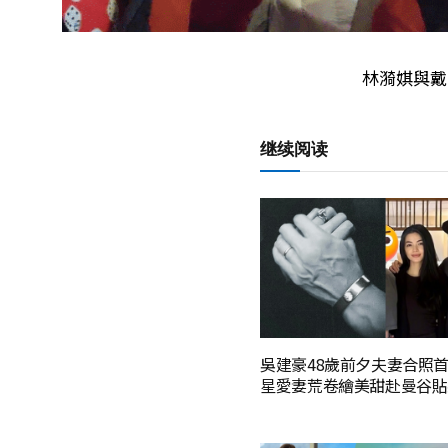
林漪娸與
继续阅读
吳建豪48歲前夕夫妻合照首
星愛妻荒卷繪美甜赴曼谷貼