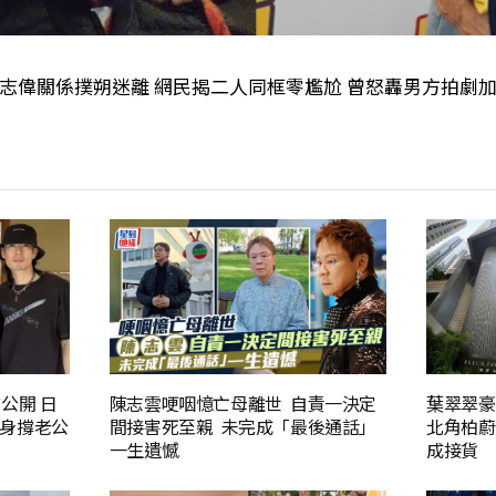
戴志偉關係撲朔迷離 網民揭二人同框零尷尬 曾怒轟男方拍
公開 日
陳志雲哽咽憶亡母離世 自責一決定
葉翠翠豪
身撐老公
間接害死至親 未完成「最後通話」
北角柏蔚
一生遺憾
成接貨