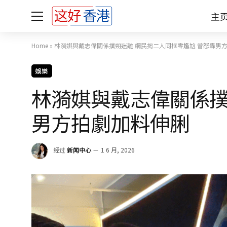
主
Home
»
林漪娸與戴志偉關係撲朔迷離 網民揭二人同框零尷尬 曾怒轟
娛樂
林漪娸與戴志偉關係撲
男方拍劇加料伸
经过
新闻中心
1 6 月, 2026