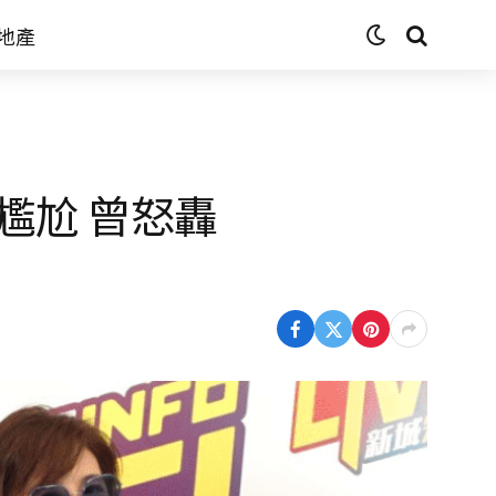
地產
尷尬 曾怒轟