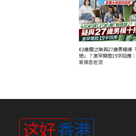
63歲關之琳與27歲男模爆
戀」？激罕開腔19字回應
家掛念近況