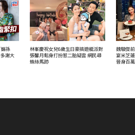
「嫲孫
林峯慶祝女兒6歲生日豪搞遊艇派對
魏駿傑前
：多謝大
張馨月鬆身打扮惹二胎疑雲 網民尋
宴米芝蓮
蛛絲馬跡
晉身百萬