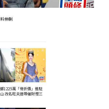
劇加料伸脷
擲1225萬「骨折價」進駐
山 改名旺夫連帶催財慳三