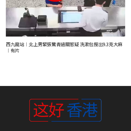
西九龍站︱北上男緊張驚青過關惹疑 洗漱包搜出9.3克大麻
︱有片