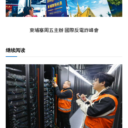
柬埔寨周五主辦 國際反電詐峰會
继续阅读