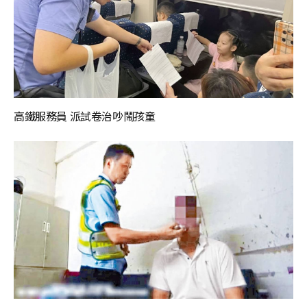
高鐵服務員 派試卷治吵鬧孩童