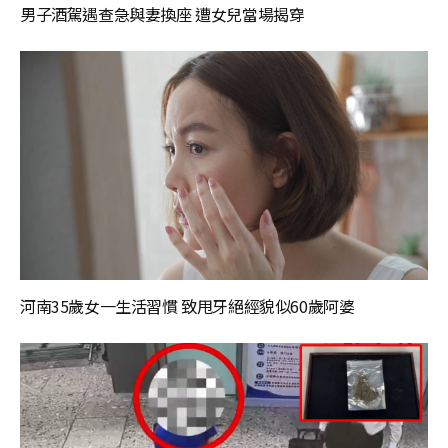
男子酒駕遇查急與妻換座 遭女兒當場揭穿
河南35歲女一生活習慣 致甩牙絕經貌似60歲阿婆