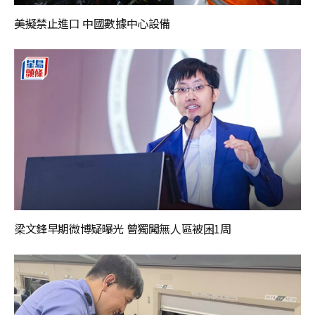
美擬禁止進口 中國數據中心設備
梁文鋒早期微博疑曝光 曾獨闖無人區被困1周