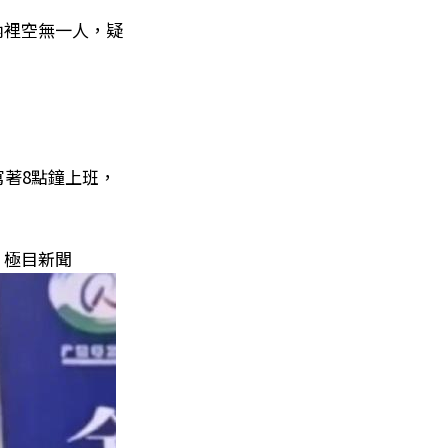
內裡空無一人，疑
寫著8點鐘上班，
。極目新聞