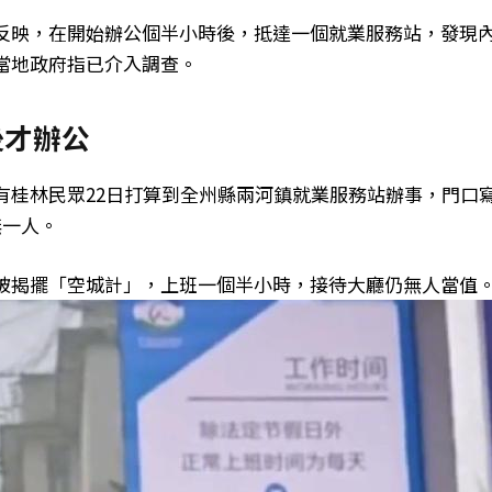
反映，在開始辦公個半小時後，抵達一個就業服務站，發現
當地政府指已介入調查。
後才辦公
有桂林民眾22日打算到全州縣兩河鎮就業服務站辦事，門口
無一人。
被揭擺「空城計」，上班一個半小時，接待大廳仍無人當值