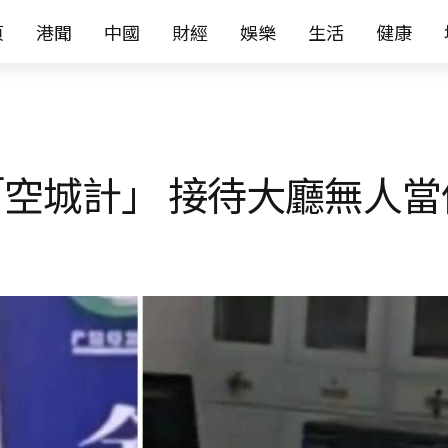
页
港聞
中國
財經
娛樂
生活
健康
空城計」 接待大廳無人當