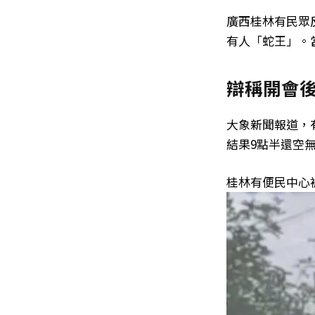
廣西桂林有民眾
有人「蛇王」。
辯稱開會
大象新聞報道，
結果9點半還空
桂林有便民中心