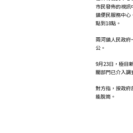
市民發佈的視訊
鎮便民服務中心
點到18點。
兩河鎮人民政府
公。
9月23日，極
關部門已介入調
對方指，按政府
能脫崗。