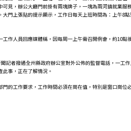
中可見，辦公大廳門前掛有兩塊牌子，一塊為兩河鎮就業服
。大門上張貼的提示顯示，工作日每天上班時間為：上午8點到
一工作人員回應媒體稱，因每周一上午需召開例會，約10點
目新聞記者撥通全州縣政府辦公室對外公佈的監督電話，一工
查此事，正在了解情況。
部門的工作要求，工作時間必須在崗在值，特別是窗口崗位