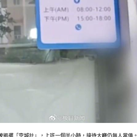
被揭擺「空城計」，上班一個半小時，接待大廳仍無人當值