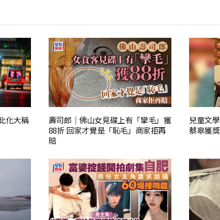
 北化大稱
壽司郎｜佛山女見碟上有「攣毛」獲
兒童文學
88折 回家才覺是「恥毛」商家拒再
蔡皋獲獎
賠