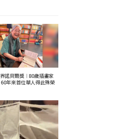
界諾貝爾獎︱80歲插畫家
 60年來首位華人得此殊榮