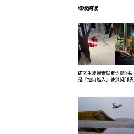
继续阅读
研究生凌晨實驗室炸斷3指
是「擅自進入」被質疑卸責