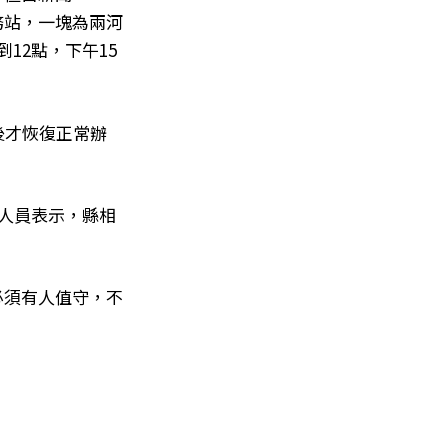
務站，一塊為兩河
12點，下午15
後才恢復正常辦
作人員表示，縣相
必須有人值守，不