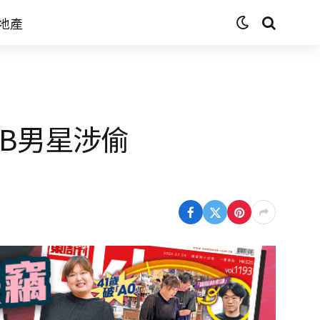
地產
B男星涉偷