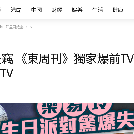
页
港聞
中國
財經
娛樂
生活
健康
u 群星見證查CCTV
竊 《東周刊》獨家爆前TV
TV