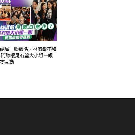
結局｜滕麗名、林淑敏不和
 阿滕眼尾冇望大小姐一眼
零互動