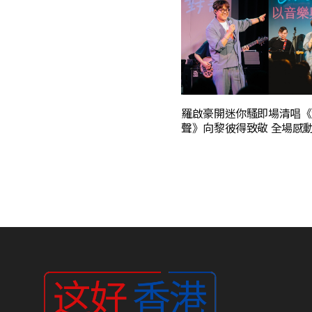
羅啟豪開迷你騷即場清唱《
聲》向黎彼得致敬 全場感