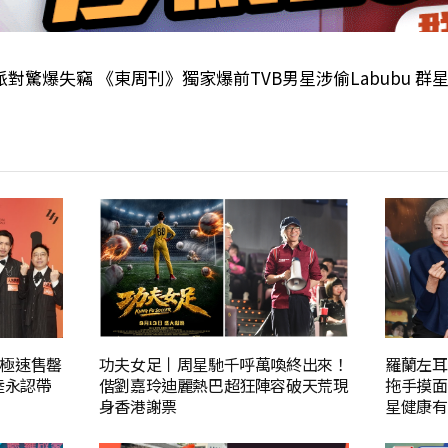
對驚爆失竊 《東周刊》獨家爆前TVB男星涉偷Labubu 群星
極速售罄
功夫女足丨周星馳千呼萬喚終出來！
羅蘭左耳
陸永認帶
偕劉嘉玲迪麗熱巴超狂陣容破天荒現
拖手摸面
身香港謝票
星健康有