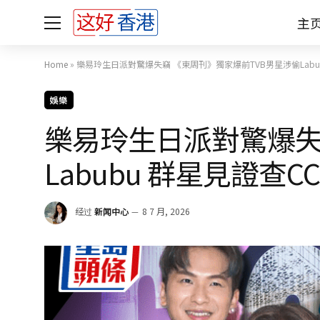
主
Home
»
樂易玲生日派對驚爆失竊 《東周刊》獨家爆前TVB男星涉偷Labub
娛樂
樂易玲生日派對驚爆失
Labubu 群星見證查CC
经过
新闻中心
8 7 月, 2026