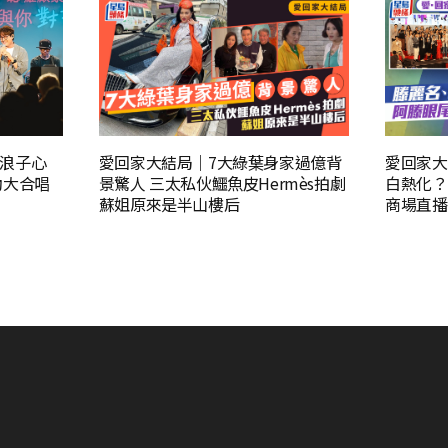
浪子心
愛回家大結局｜7大綠葉身家過億背
愛回家大
動大合唱
景驚人 三太私伙鱷魚皮Hermès拍劇
白熱化？
蘇姐原來是半山樓后
商場直播