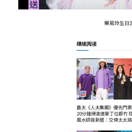
樂易玲生日派
继续阅读
農夫《人夫集團》優先門票
20分鐘掃清連單丁位都冇 
風水師覓新居：交俾太太搞