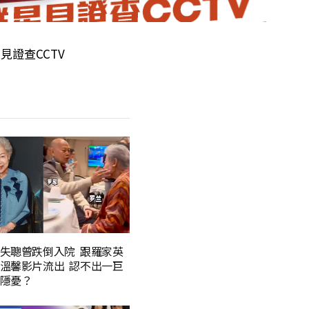
見證查CCTV
失聰曾跌倒入院 跟羅家英
溫馨影片流出 認不出一巨
隱憂？