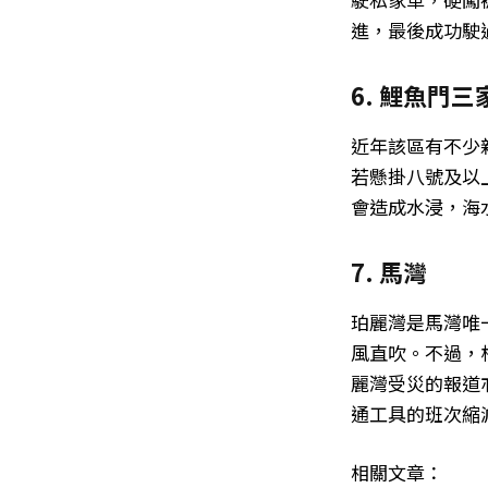
進，最後成功駛
6. 鯉魚門三
近年該區有不少
若懸掛八號及以
會造成水浸，海
7. 馬灣
珀麗灣是馬灣唯
風直吹。不過，
麗灣受災的報道
通工具的班次縮
相關文章：