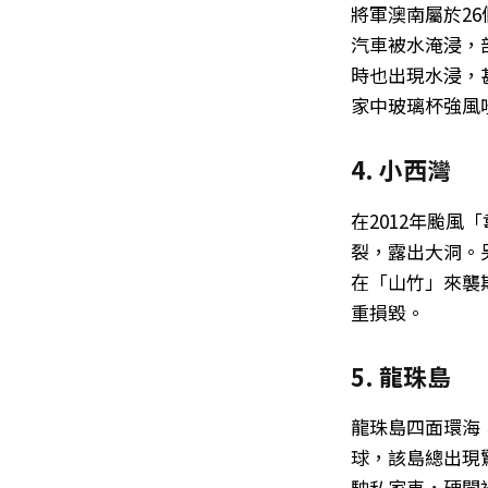
將軍澳南屬於2
汽車被水淹浸，
時也出現水浸，
家中玻璃杯強風
4. 小西灣
在2012年颱
裂，露出大洞。
在「山竹」來襲
重損毀。
5. 龍珠島
龍珠島四面環海
球，該島總出現
駛私家車，硬闖