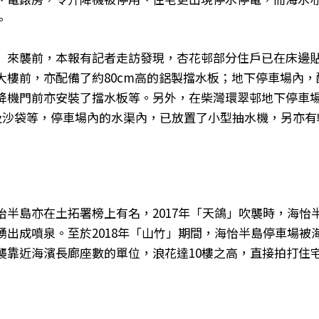
。
」來襲前，本報有記者走訪發現，杏花邨部分住戶已在床邊貼
大樓前，亦配備了約80cm高的鋁製擋水板；地下停車場內
降機門前亦安裝了擋水板等。另外，在柴灣環翠邨地下停車
及沙袋等，停車場內的水渠內，已放置了小型抽水機，另亦有
怡半島亦在土拓署榜上有名，2017年「天鴿」吹襲時，海怡
湧出成噴泉。至於2018年「山竹」期間，海怡半島停車場被
襲靠近海濱長廊座數的單位，浪花達10樓之高，直接拍打住