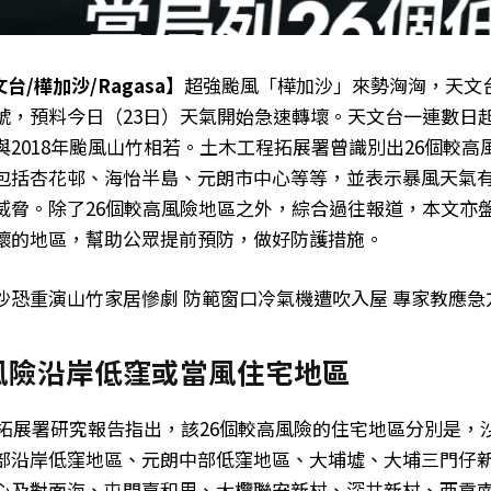
台/樺加沙/Ragasa】
超強颱風「樺加沙」來勢洶洶，天文台
號，預料今日（23日）天氣開始急速轉壞。天文台一連數日
與2018年颱風山竹相若。土木工程拓展署曾識別出26個較高
包括杏花邨、海怡半島、元朗市中心等等，並表示暴風天氣
威脅。除了26個較高風險地區之外，綜合過往報道，本文亦
壞的地區，幫助公眾提前預防，做好防護措施。
沙恐重演山竹家居慘劇 防範窗口冷氣機遭吹入屋 專家教應急
風險沿岸低窪或當風住宅地區
工程拓展署研究報告指出，該26個較高風險的住宅地區分別是，
部沿岸低窪地區、元朗中部低窪地區、大埔墟、大埔三門仔
心及對面海、屯門嘉和里、大欖聯安新村、深井新村、西貢