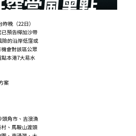
昨晚（22日）
起已預告樺加沙帶
風險的沿岸低窪或
有機會對該區公眾
盤點本港7大易水
方案
沙頭角市、吉澳漁
新村、馬鞍山渡頭
南圍、東涌灣、大