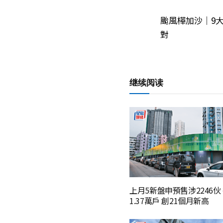
颱風樺加沙｜9
對
继续阅读
上月5新盤申預售涉2246伙
1.37萬戶 創21個月新高