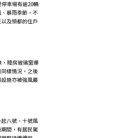
停車場有逾20輛
風、暴雨季節，不
天以及領都的住戶
映，睡房玻璃窗爆
到同樣情況。之後
場設施亦被強風嚴
掛起八號、十號風
港期間，有居民駕
司機堅持繼續前