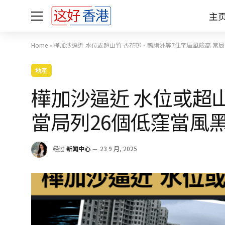
主
Home
»
樺加沙逼近 水位或超山竹 杏花邨、鴨脷洲等7住宅區風險高 當局
地產
樺加沙逼近 水位或超
當局列26個低窪當風
经过
新闻中心
23 9 月, 2025