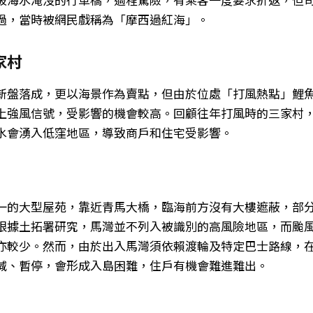
過，當時被網民戲稱為「摩西過紅海」。
家村
新盤落成，更以海景作為賣點，但由於位處「打風熱點」鯉
上強風信號，受影響的機會較高。回顧往年打風時的三家村
水會湧入低窪地區，導致商戶和住宅受影響。
一的大型屋苑，靠近青馬大橋，臨海前方沒有大樓遮蔽，部
根據土拓署研究，馬灣並不列入被識別的高風險地區，而颱
亦較少。然而，由於出入馬灣須依賴渡輪及特定巴士路線，
減、暫停，會形成入島困難，住戶有機會難進難出。