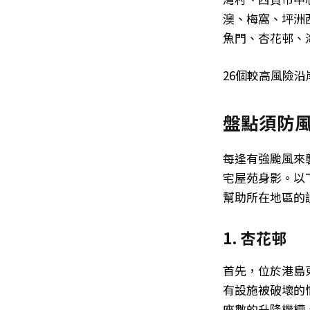
澳、梅窩、坪洲
魚門、杏花邨、
26個較高風險
盤點須防風
每逢有強颱風來
宅屋苑身影。以
幫助所在地區的
1. 杏花邨
首先，位於港島
有設施被破壞的情
座數的升降機槽