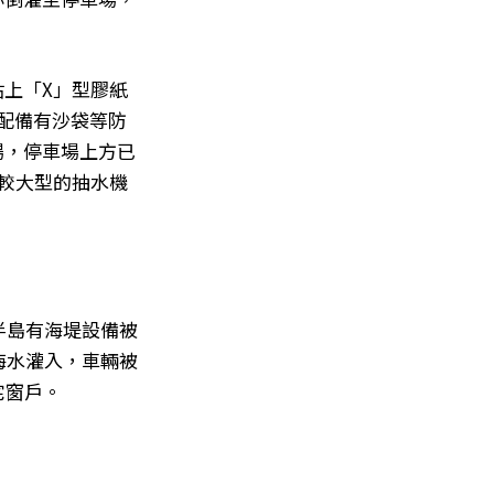
上「X」型膠紙
，配備有沙袋等防
場，停車場上方已
較大型的抽水機
半島有海堤設備被
海水灌入，車輛被
宅窗戶。