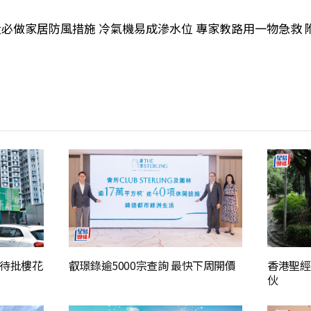
大必做家居防風措施 冷氣機易成滲水位 專家教路用一物急救 
 待批樓花
叡璟錄逾5000宗查詢 最快下周開價
香港聖經
伙