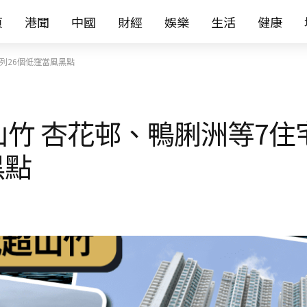
页
港聞
中國
財經
娛樂
生活
健康
列26個低窪當風黑點
山竹 杏花邨、鴨脷洲等7住
黑點