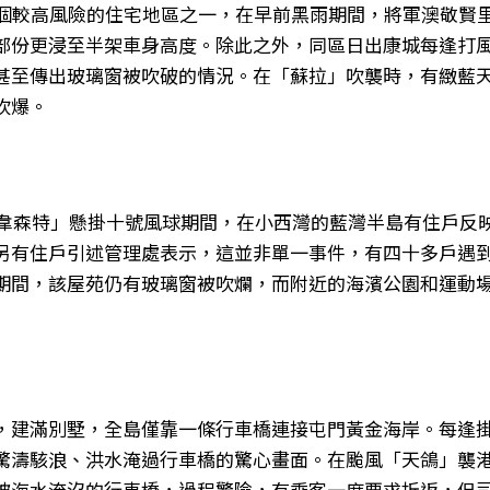
6個較高風險的住宅地區之一，在早前黑雨期間，將軍澳敬賢里
部份更浸至半架車身高度。除此之外，同區日出康城每逢打
甚至傳出玻璃窗被吹破的情況。在「蘇拉」吹襲時，有緻藍
吹爆。
風「韋森特」懸掛十號風球期間，在小西灣的藍灣半島有住戶反
另有住戶引述管理處表示，這並非單一事件，有四十多戶遇
期間，該屋苑仍有玻璃窗被吹爛，而附近的海濱公園和運動
，建滿別墅，全島僅靠一條行車橋連接屯門黃金海岸。每逢
驚濤駭浪、洪水淹過行車橋的驚心畫面。在颱風「天鴿」襲
被海水淹沒的行車橋，過程驚險，有乘客一度要求折返，但