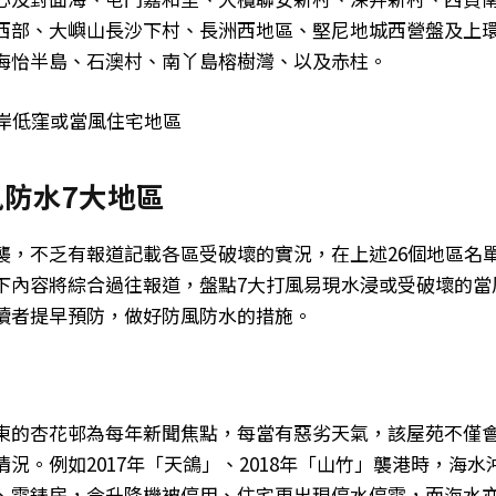
西部、大嶼山長沙下村、長洲西地區、堅尼地城西營盤及上
海怡半島、石澳村、南丫島榕樹灣、以及赤柱。
沿岸低窪或當風住宅地區
防水7大地區
襲，不乏有報道記載各區受破壞的實況，在上述26個地區名
下內容將綜合過往報道，盤點7大打風易現水浸或受破壞的當
讀者提早預防，做好防風防水的措施。
東的杏花邨為每年新聞焦點，每當有惡劣天氣，該屋苑不僅
況。例如2017年「天鴿」、2018年「山竹」襲港時，海
、電錶房，令升降機被停用、住宅更出現停水停電，而海水