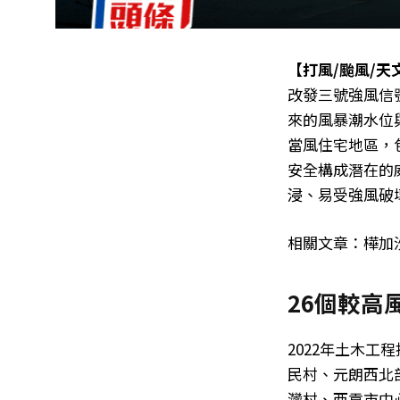
【打風/颱風/天文
改發三號強風信
來的風暴潮水位
當風住宅地區，
安全構成潛在的
浸、易受強風破
相關文章：樺加
26個較高
2022年土木
民村、元朗西北
灣村、西貢市中