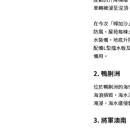
車輛被浸至沒頂
在今次「樺加沙
防風。屋苑每棟
水裝備，地底升
配備L型擋水板
備用。
2. 鴨脷洲
位於鴨脷洲的海
海浪損毀，海水
淹浸，海水還侵
3. 將軍澳南