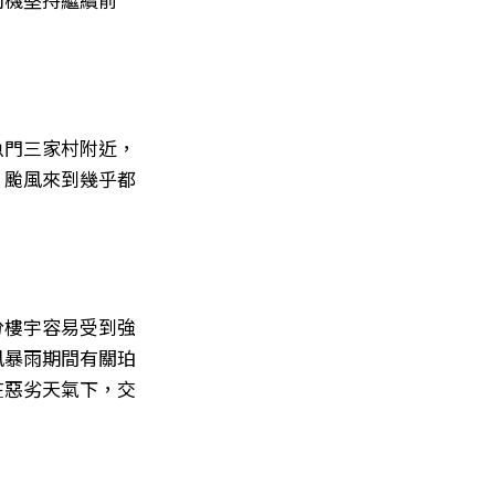
魚門三家村附近，
，颱風來到幾乎都
分樓宇容易受到強
風暴雨期間有關珀
在惡劣天氣下，交