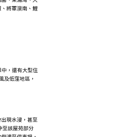
環、將軍澳南、鯉
單中，還有大型住
風及低窪地區，
會出現水浸，甚至
水沖至該屋苑部分
亦倒灌至停車場，